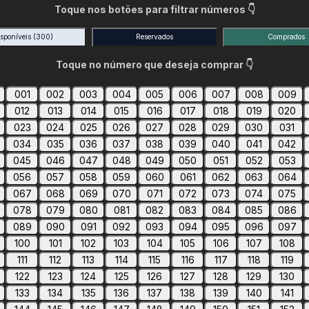
Toque nos botões para filtrar números 👇
isponíveis
(300)
Reservados
Comprados
Toque no número que deseja comprar 👇
001
002
003
004
005
006
007
008
009
012
013
014
015
016
017
018
019
020
023
024
025
026
027
028
029
030
031
034
035
036
037
038
039
040
041
042
045
046
047
048
049
050
051
052
053
056
057
058
059
060
061
062
063
064
067
068
069
070
071
072
073
074
075
078
079
080
081
082
083
084
085
086
089
090
091
092
093
094
095
096
097
100
101
102
103
104
105
106
107
108
111
112
113
114
115
116
117
118
119
122
123
124
125
126
127
128
129
130
133
134
135
136
137
138
139
140
141