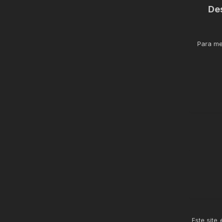
De
Para me
Este site