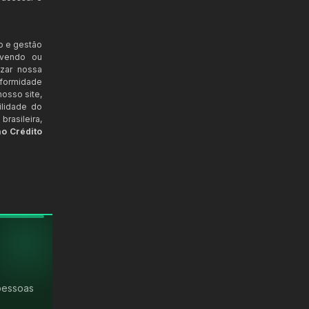
o e gestão
ovendo ou
izar nossa
nformidade
osso site,
ilidade do
rasileira,
ao Crédito
pessoas