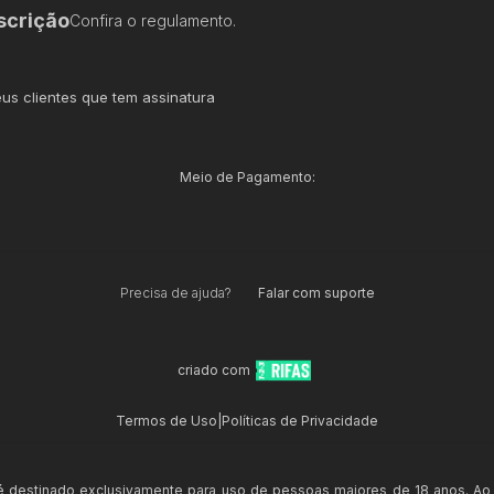
scrição
Confira o regulamento.
us clientes que tem assinatura
Meio de Pagamento:
Precisa de ajuda?
Falar com suporte
criado com
Termos de Uso
|
Políticas de Privacidade
 é destinado exclusivamente para uso de pessoas maiores de 18 anos. Ao