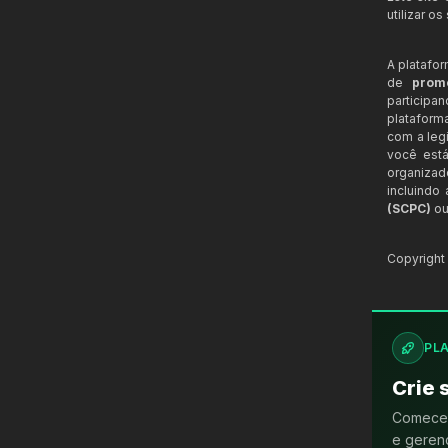
utilizar o
A platafo
de
prom
participa
plataform
com a legi
você está
organizad
incluindo
(SCPC)
ou
Copyrigh
PL
Crie 
Comece 
e gerenc