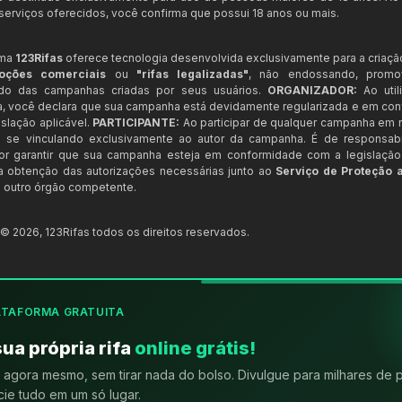
s serviços oferecidos, você confirma que possui 18 anos ou mais.
rma
123Rifas
oferece tecnologia desenvolvida exclusivamente para a criaçã
oções comerciais
ou
"rifas legalizadas"
, não endossando, prom
ndo das campanhas criadas por seus usuários.
ORGANIZADOR:
Ao util
a, você declara que sua campanha está devidamente regularizada e em co
slação aplicável.
PARTICIPANTE:
Ao participar de qualquer campanha em n
 se vinculando exclusivamente ao autor da campanha. É de responsab
or garantir que sua campanha esteja em conformidade com a legislação b
 a obtenção das autorizações necessárias junto ao
Serviço de Proteção 
 outro órgão competente.
t ©
2026
,
123Rifas
todos os direitos reservados.
ATAFORMA GRATUITA
sua própria rifa
online grátis!
agora mesmo, sem tirar nada do bolso. Divulgue para milhares de 
ie tudo em um só lugar.