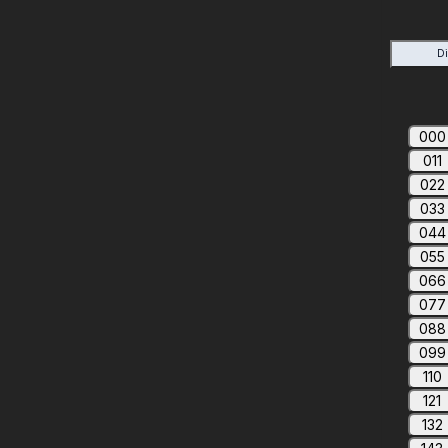
D
000
011
022
033
044
055
066
077
088
099
110
121
132