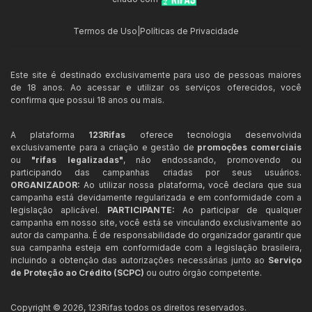
Termos de Uso
|
Políticas de Privacidade
Este site é destinado exclusivamente para uso de pessoas maiores
de 18 anos. Ao acessar e utilizar os serviços oferecidos, você
confirma que possui 18 anos ou mais.
A plataforma
123Rifas
oferece tecnologia desenvolvida
exclusivamente para a criação e gestão de
promoções comerciais
ou
"rifas legalizadas"
, não endossando, promovendo ou
participando das campanhas criadas por seus usuários.
ORGANIZADOR:
Ao utilizar nossa plataforma, você declara que sua
campanha está devidamente regularizada e em conformidade com a
legislação aplicável.
PARTICIPANTE:
Ao participar de qualquer
campanha em nosso site, você está se vinculando exclusivamente ao
autor da campanha. É de responsabilidade do organizador garantir que
sua campanha esteja em conformidade com a legislação brasileira,
incluindo a obtenção das autorizações necessárias junto ao
Serviço
de Proteção ao Crédito (SCPC)
ou outro órgão competente.
Copyright ©
2026
,
123Rifas
todos os direitos reservados.