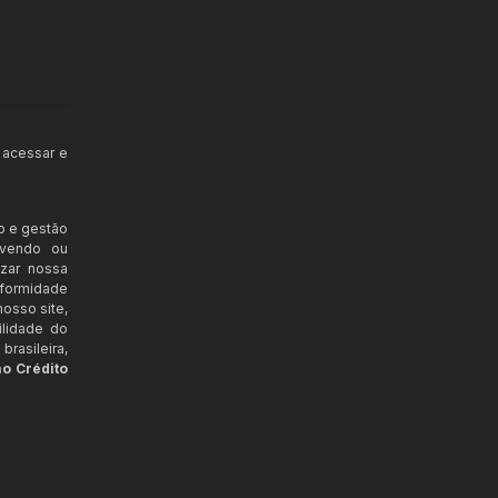
 acessar e
o e gestão
ovendo ou
izar nossa
nformidade
osso site,
ilidade do
rasileira,
ao Crédito