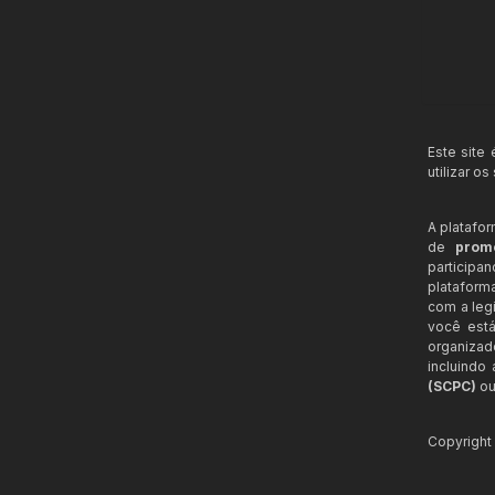
Este site
utilizar o
A platafo
de
prom
participa
plataform
com a legi
você está
organizad
incluindo
(SCPC)
ou
Copyrigh