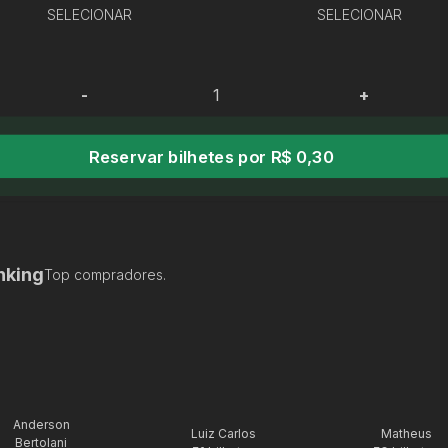
SELECIONAR
SELECIONAR
-
+
Reservar bilhetes por R$ 0,30
nking
Top compradores.
Anderson
Luiz Carlos
Matheus
Bertolani