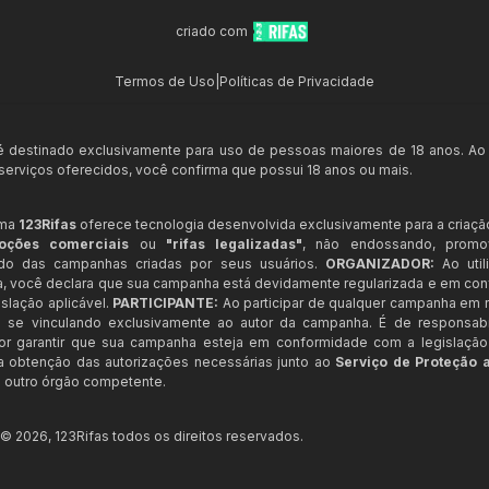
criado com
Termos de Uso
|
Políticas de Privacidade
 é destinado exclusivamente para uso de pessoas maiores de 18 anos. Ao
s serviços oferecidos, você confirma que possui 18 anos ou mais.
rma
123Rifas
oferece tecnologia desenvolvida exclusivamente para a criaçã
oções comerciais
ou
"rifas legalizadas"
, não endossando, prom
ndo das campanhas criadas por seus usuários.
ORGANIZADOR:
Ao util
a, você declara que sua campanha está devidamente regularizada e em co
slação aplicável.
PARTICIPANTE:
Ao participar de qualquer campanha em n
 se vinculando exclusivamente ao autor da campanha. É de responsab
or garantir que sua campanha esteja em conformidade com a legislação b
 a obtenção das autorizações necessárias junto ao
Serviço de Proteção 
 outro órgão competente.
t ©
2026
,
123Rifas
todos os direitos reservados.