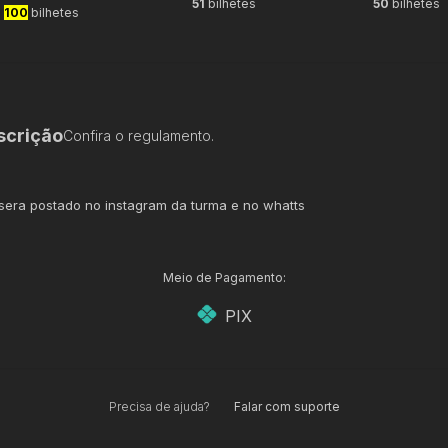
51
bilhetes
50
bilhetes
100
bilhetes
scrição
Confira o regulamento.
 sera postado no instagram da turma e no whatts
Meio de Pagamento:
PIX
Precisa de ajuda?
Falar com suporte