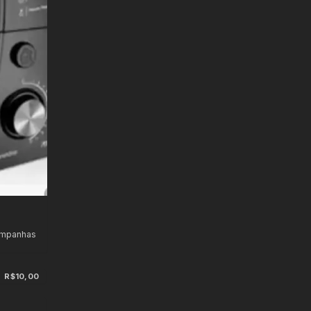
ampanhas
R$10,00