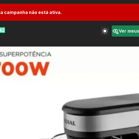
a campanha não está ativa.
Ver meu