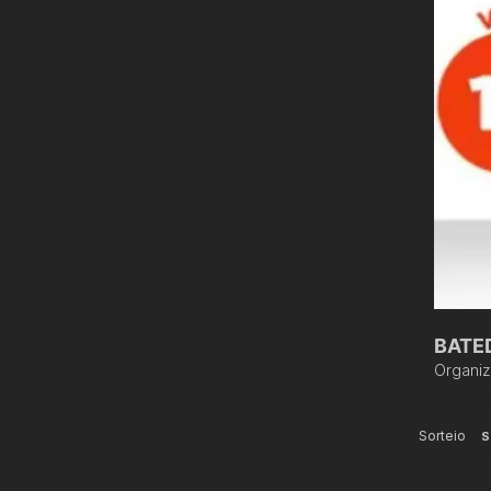
BATE
Organi
Sorteio
S