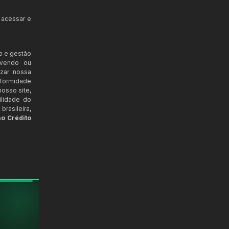
 acessar e
o e gestão
ovendo ou
izar nossa
nformidade
osso site,
ilidade do
rasileira,
ao Crédito