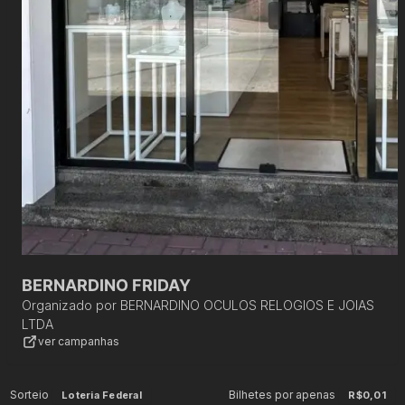
BERNARDINO FRIDAY
Organizado por
BERNARDINO OCULOS RELOGIOS E JOIAS
LTDA
ver campanhas
Sorteio
Bilhetes por apenas
Loteria Federal
R$0,01