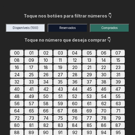
Toque nos botões para filtrar números 👇
Disponíveis
(100)
Reservados
Comprados
Toque no número que deseja comprar 👇
00
01
02
03
04
05
06
07
08
09
10
11
12
13
14
15
16
17
18
19
20
21
22
23
24
25
26
27
28
29
30
31
32
33
34
35
36
37
38
39
40
41
42
43
44
45
46
47
48
49
50
51
52
53
54
55
56
57
58
59
60
61
62
63
64
65
66
67
68
69
70
71
72
73
74
75
76
77
78
79
80
81
82
83
84
85
86
87
88
89
90
91
92
93
94
95