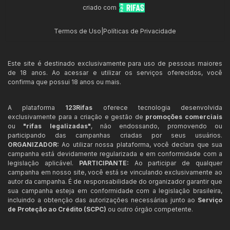
criado com
Termos de Uso
|
Políticas de Privacidade
Este site é destinado exclusivamente para uso de pessoas maiores
de 18 anos. Ao acessar e utilizar os serviços oferecidos, você
confirma que possui 18 anos ou mais.
A plataforma
123Rifas
oferece tecnologia desenvolvida
exclusivamente para a criação e gestão de
promoções comerciais
ou
"rifas legalizadas"
, não endossando, promovendo ou
participando das campanhas criadas por seus usuários.
ORGANIZADOR:
Ao utilizar nossa plataforma, você declara que sua
campanha está devidamente regularizada e em conformidade com a
legislação aplicável.
PARTICIPANTE:
Ao participar de qualquer
campanha em nosso site, você está se vinculando exclusivamente ao
autor da campanha. É de responsabilidade do organizador garantir que
sua campanha esteja em conformidade com a legislação brasileira,
incluindo a obtenção das autorizações necessárias junto ao
Serviço
de Proteção ao Crédito (SCPC)
ou outro órgão competente.