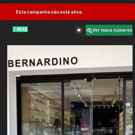
Esta campanha não está ativa.
Ver meus números