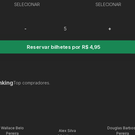
SELECIONAR
SELECIONAR
-
+
Reservar bilhetes por R$ 4,95
nking
Top compradores.
Wallace Belo
Douglas Barbo
Alex Silva
Pereira
Pereira