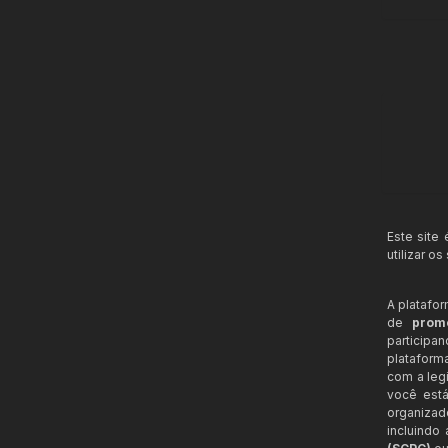
Este site
utilizar o
A platafo
de
prom
participa
plataform
com a legi
você está
organizad
incluindo