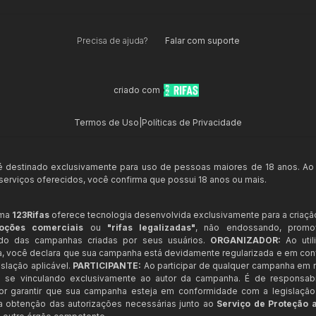
Precisa de ajuda?
Falar com suporte
criado com
Termos de Uso
|
Políticas de Privacidade
 é destinado exclusivamente para uso de pessoas maiores de 18 anos. Ao
s serviços oferecidos, você confirma que possui 18 anos ou mais.
rma
123Rifas
oferece tecnologia desenvolvida exclusivamente para a criaçã
oções comerciais
ou
"rifas legalizadas"
, não endossando, prom
ndo das campanhas criadas por seus usuários.
ORGANIZADOR:
Ao util
a, você declara que sua campanha está devidamente regularizada e em co
slação aplicável.
PARTICIPANTE:
Ao participar de qualquer campanha em n
 se vinculando exclusivamente ao autor da campanha. É de responsab
or garantir que sua campanha esteja em conformidade com a legislação b
 a obtenção das autorizações necessárias junto ao
Serviço de Proteção 