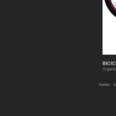
BICI
Organi
Sorteio
L