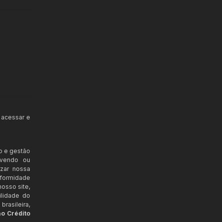
 acessar e
o e gestão
ovendo ou
izar nossa
nformidade
osso site,
ilidade do
rasileira,
ao Crédito