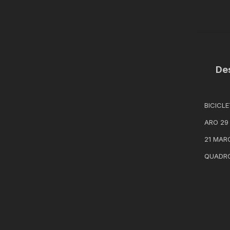
De
BICICL
ARO 29
21 MAR
QUADR