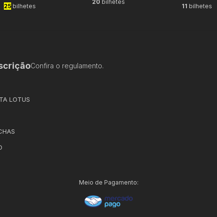
20
bilhetes
25
bilhetes
11
bilhetes
scrição
Confira o regulamento.
ETA LOTUS
CHAS
O
Meio de Pagamento: