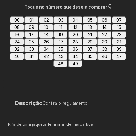
Toque no número que deseja comprar 👇
00
01
02
03
04
05
06
07
08
09
10
11
12
13
14
15
16
17
18
19
20
21
22
23
24
25
26
27
28
29
30
31
32
33
34
35
36
37
38
39
40
41
42
43
44
45
46
47
48
49
Descrição
Confira o regulamento.
Rifa de uma jaqueta feminina de marca boa