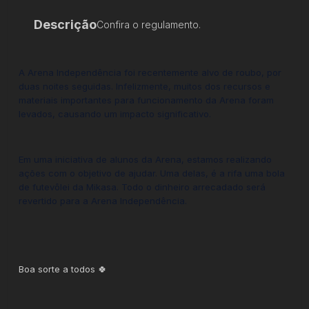
Descrição
Confira o regulamento.
A Arena Independência foi recentemente alvo de roubo, por
duas noites seguidas. Infelizmente, muitos dos recursos e
materiais importantes para funcionamento da Arena foram
levados, causando um impacto significativo.
Em uma iniciativa de alunos da Arena, estamos realizando
ações com o objetivo de ajudar. Uma delas, é a rifa uma bola
de futevôlei da Mikasa. Todo o dinheiro arrecadado será
revertido para a Arena Independência.
Boa sorte a todos 🍀