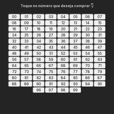
Toque no número que deseja comprar 👇
00
01
02
03
04
05
06
07
08
09
10
11
12
13
14
15
16
17
18
19
20
21
22
23
24
25
26
27
28
29
30
31
32
33
34
35
36
37
38
39
40
41
42
43
44
45
46
47
48
49
50
51
52
53
54
55
56
57
58
59
60
61
62
63
64
65
66
67
68
69
70
71
72
73
74
75
76
77
78
79
80
81
82
83
84
85
86
87
88
89
90
91
92
93
94
95
96
97
98
99