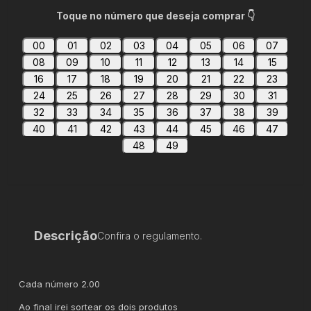
Toque no número que deseja comprar 👇
00
01
02
03
04
05
06
07
08
09
10
11
12
13
14
15
16
17
18
19
20
21
22
23
24
25
26
27
28
29
30
31
32
33
34
35
36
37
38
39
40
41
42
43
44
45
46
47
48
49
Descrição
Confira o regulamento.
Cada número 2.00
Ao final irei sortear os dois produtos