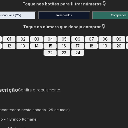
Toque nos botões para filtrar números 👇
isponíveis
(25)
Reservados
Comprados
Toque no número que deseja comprar 👇
01
02
03
04
05
06
07
08
09
12
13
14
15
16
17
18
19
20
22
23
24
scrição
Confira o regulamento.
 acontecera neste sabado (25 de maio)
io - 1 Brinco Romanel