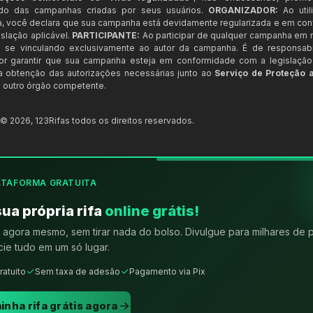
ndo das campanhas criadas por seus usuários.
ORGANIZADOR:
Ao util
a, você declara que sua campanha está devidamente regularizada e em co
slação aplicável.
PARTICIPANTE:
Ao participar de qualquer campanha em n
 se vinculando exclusivamente ao autor da campanha. É de responsab
or garantir que sua campanha esteja em conformidade com a legislação b
 a obtenção das autorizações necessárias junto ao
Serviço de Proteção 
 outro órgão competente.
t ©
2026
,
123Rifas
todos os direitos reservados.
ATAFORMA GRATUITA
sua própria rifa
online grátis!
agora mesmo, sem tirar nada do bolso. Divulgue para milhares de 
ie tudo em um só lugar.
ratuito
Sem taxa de adesão
Pagamento via Pix
inha rifa grátis agora