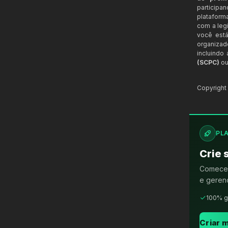
participa
plataform
com a legi
você está
organizad
incluindo
(SCPC)
ou
Copyrigh
PL
Crie 
Comece 
e gerenc
100% g
Criar m