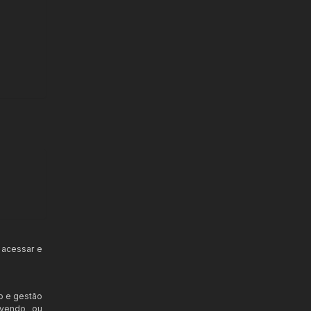
 acessar e
o e gestão
ovendo ou