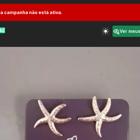
a campanha não está ativa.
Ver meu