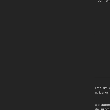
02 Prem
Este site
utilizar o
A platafo
de
prom