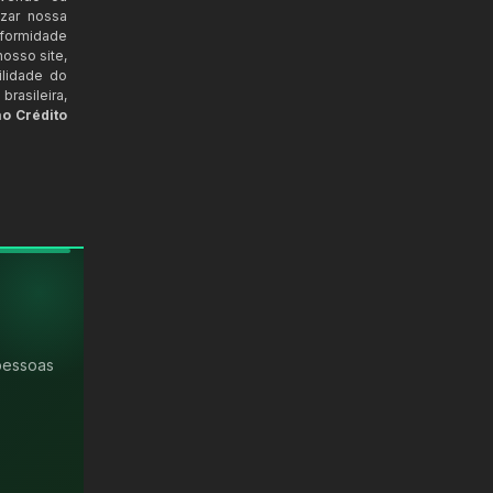
izar nossa
nformidade
osso site,
ilidade do
rasileira,
ao Crédito
pessoas