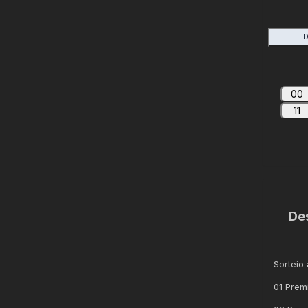
D
00
11
De
Sorteio
01 Prem