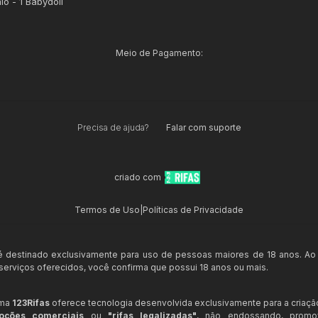
io - 1 Babydoll
Meio de Pagamento:
Precisa de ajuda?
Falar com suporte
criado com
Termos de Uso
|
Políticas de Privacidade
 é destinado exclusivamente para uso de pessoas maiores de 18 anos. Ao
s serviços oferecidos, você confirma que possui 18 anos ou mais.
rma
123Rifas
oferece tecnologia desenvolvida exclusivamente para a criaçã
oções comerciais
ou
"rifas legalizadas"
, não endossando, prom