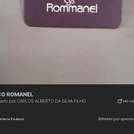
CO ROMANEL
zado por
CARLOS ALBERTO DA SILVA FILHO
ver c
Bilhetes por apenas
oteria Federal