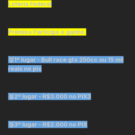
Loteria Federal
Prêmios Participe e ganhe.
🥇1º lugar - Bull race gtx 250cc ou 15 mil
reais no pix
🥈2º lugar - R$3.000 no PIX3
🥉3º lugar - R$2.000 no PIX