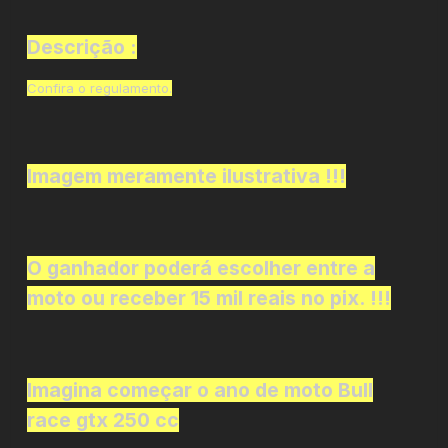
Descrição :
Confira o regulamento.
Imagem meramente ilustrativa !!!
O ganhador poderá escolher entre a
moto ou receber 15 mil reais no pix. !!!
Imagina começar o ano de moto Bull
race gtx 250 cc