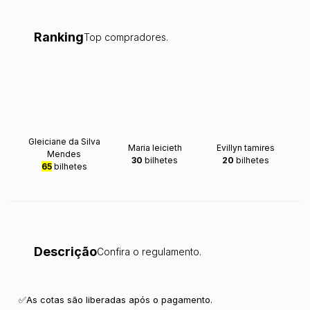
Ranking
Top compradores.
Gleiciane da Silva
Maria leicieth
Evillyn tamires
Mendes
30
bilhetes
20
bilhetes
65
bilhetes
Descrição
Confira o regulamento.
✅As cotas são liberadas após o pagamento.