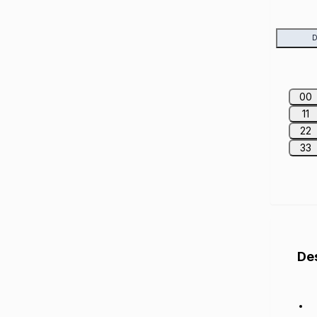
D
00
11
22
33
De