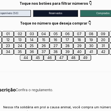
Toque nos botões para filtrar números 👇
isponíveis
(50)
Reservados
Comprados
Toque no número que deseja comprar 👇
01
02
03
04
05
06
07
08
09
12
13
14
15
16
17
18
19
20
23
24
25
26
27
28
29
30
31
34
35
36
37
38
39
40
41
42
44
45
46
47
48
49
scrição
Confira o regulamento.
Nessa rifa solidária em prol a causa animal, você compra um númer