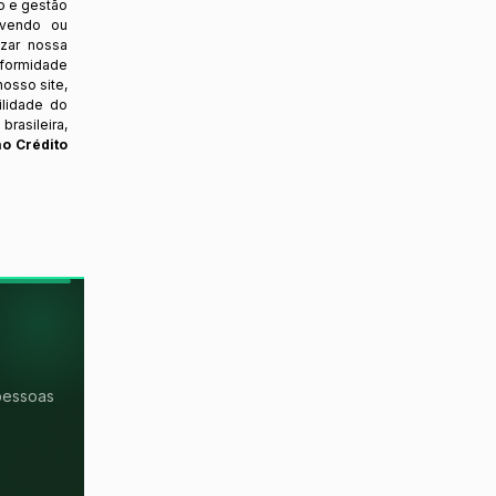
o e gestão
ovendo ou
izar nossa
nformidade
osso site,
ilidade do
rasileira,
ao Crédito
pessoas