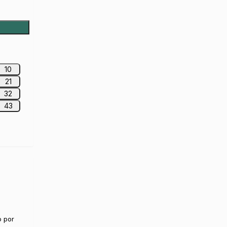
10
21
32
43
o por