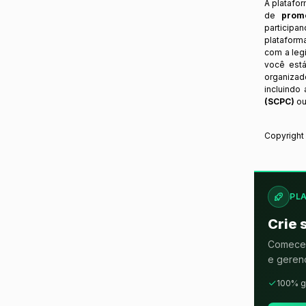
A platafo
de
prom
participa
plataform
com a legi
você está
organizad
incluindo
(SCPC)
ou
Copyrigh
PL
Crie 
Comece 
e gerenc
100% g