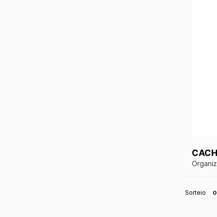
CACH
Organi
Sorteio
0