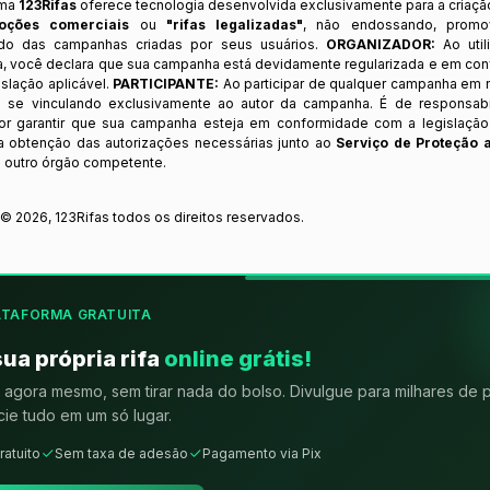
rma
123Rifas
oferece tecnologia desenvolvida exclusivamente para a criaçã
oções comerciais
ou
"rifas legalizadas"
, não endossando, prom
ndo das campanhas criadas por seus usuários.
ORGANIZADOR:
Ao util
a, você declara que sua campanha está devidamente regularizada e em co
slação aplicável.
PARTICIPANTE:
Ao participar de qualquer campanha em n
 se vinculando exclusivamente ao autor da campanha. É de responsab
or garantir que sua campanha esteja em conformidade com a legislação b
 a obtenção das autorizações necessárias junto ao
Serviço de Proteção 
 outro órgão competente.
t ©
2026
,
123Rifas
todos os direitos reservados.
ATAFORMA GRATUITA
sua própria rifa
online grátis!
agora mesmo, sem tirar nada do bolso. Divulgue para milhares de 
ie tudo em um só lugar.
ratuito
Sem taxa de adesão
Pagamento via Pix