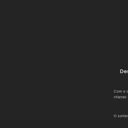
De
Com o o
rifando
O sorte