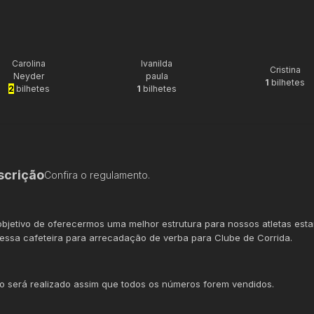
Carolina
Ivanilda
Cristina
Neyder
paula
1
bilhetes
2
bilhetes
1
bilhetes
scrição
Confira o regulamento.
bjetivo de oferecermos uma melhor estrutura para nossos atletas est
 essa cafeteira para arrecadação de verba para Clube de Corrida.
io será realizado assim que todos os números forem vendidos.