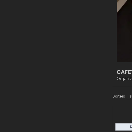
CAFE
Organi
Sorteio
S
D