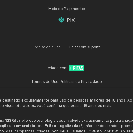
Meio de Pagamento:
PIX
Precisa de ajuda?
Falar com suporte
criado com
Termos de Uso
|
Políticas de Privacidade
 é destinado exclusivamente para uso de pessoas maiores de 18 anos. Ao
s serviços oferecidos, você confirma que possui 18 anos ou mais.
rma
123Rifas
oferece tecnologia desenvolvida exclusivamente para a criaçã
oções comerciais
ou
"rifas legalizadas"
, não endossando, prom
ndo das campanhas criadas por seus usuários.
ORGANIZADOR:
Ao util