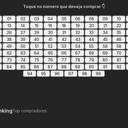
Toque no número que deseja comprar 👇
01
02
03
04
05
06
08
09
10
13
14
15
16
18
19
20
21
22
26
27
29
30
31
32
33
34
35
38
39
40
41
42
43
44
45
46
49
50
51
52
53
54
55
56
58
62
63
64
65
66
67
68
69
70
73
74
75
76
77
78
79
80
81
84
85
86
87
88
89
90
91
92
94
95
96
97
98
99
nking
Top compradores.