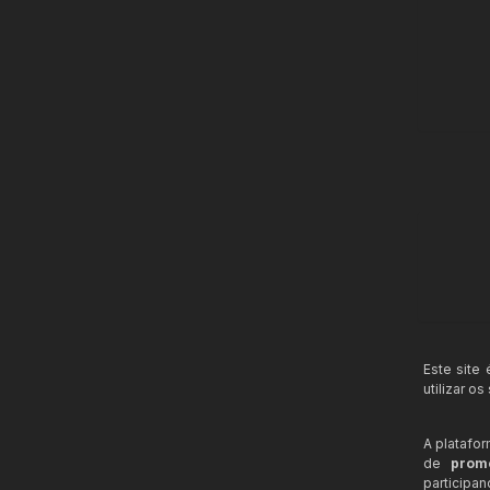
Este site
utilizar o
A platafo
de
prom
participa