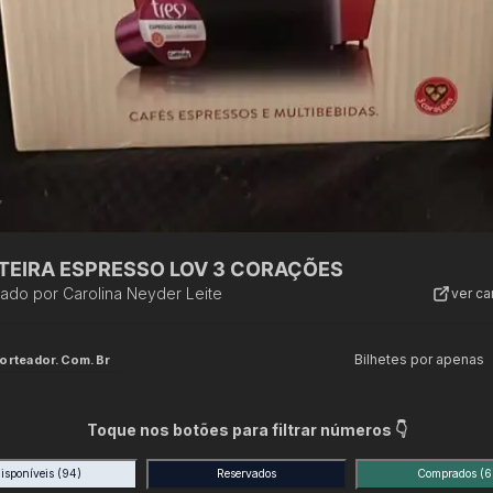
TEIRA ESPRESSO LOV 3 CORAÇÕES
zado por
Carolina Neyder Leite
ver c
Bilhetes por apenas
orteador.com.br
Toque nos botões para filtrar números 👇
isponíveis
(94)
Reservados
Comprados
(6