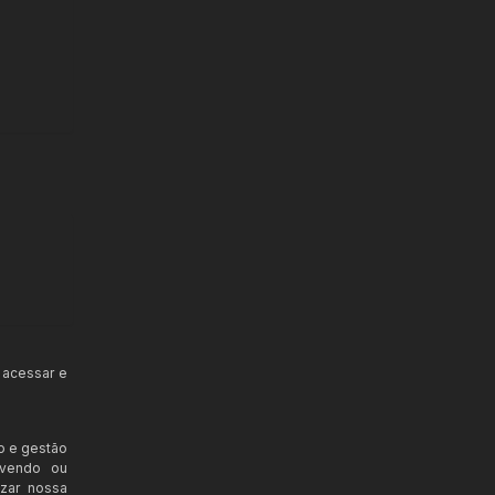
 acessar e
o e gestão
ovendo ou
izar nossa