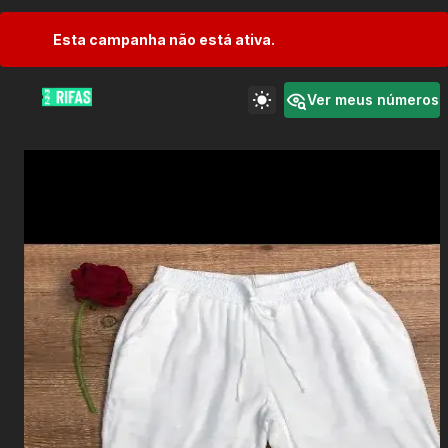
Esta campanha não está ativa.
Ver meus números