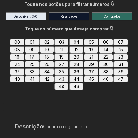
Toque nos botões para filtrar números 👇
Disponíveis
(50)
Reservados
Comprados
Toque no número que deseja comprar 👇
00
01
02
03
04
05
06
07
08
09
10
11
12
13
14
15
16
17
18
19
20
21
22
23
24
25
26
27
28
29
30
31
32
33
34
35
36
37
38
39
40
41
42
43
44
45
46
47
48
49
Descrição
Confira o regulamento.