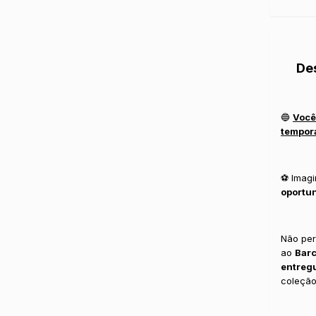
De
🔵
Você
tempor
⚽️ Imag
oportu
Não per
ao
Bar
entreg
coleção