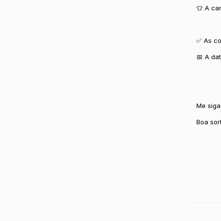
👕 A ca
✅ As co
📅 A da
Me siga
Boa sor