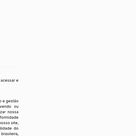
 acessar e
o e gestão
ovendo ou
izar nossa
nformidade
osso site,
ilidade do
rasileira,