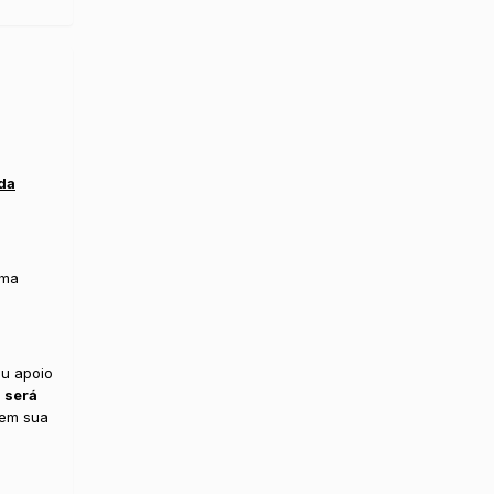
da
Uma
eu apoio
 será
 em sua