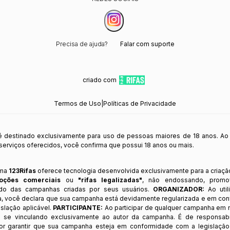
Precisa de ajuda?
Falar com suporte
criado com
Termos de Uso
|
Políticas de Privacidade
 é destinado exclusivamente para uso de pessoas maiores de 18 anos. Ao
s serviços oferecidos, você confirma que possui 18 anos ou mais.
rma
123Rifas
oferece tecnologia desenvolvida exclusivamente para a criaçã
oções comerciais
ou
"rifas legalizadas"
, não endossando, prom
ndo das campanhas criadas por seus usuários.
ORGANIZADOR:
Ao util
a, você declara que sua campanha está devidamente regularizada e em co
slação aplicável.
PARTICIPANTE:
Ao participar de qualquer campanha em n
 se vinculando exclusivamente ao autor da campanha. É de responsab
or garantir que sua campanha esteja em conformidade com a legislação b