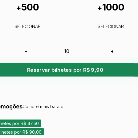
500
1000
+
+
SELECIONAR
SELECIONAR
-
+
Reservar bilhetes por R$ 9,90
omoções
Compre mais barato!
lhetes por R$ 47,50
ilhetes por R$ 90,00