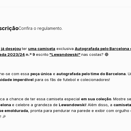
scrição
Confira o regulamento.
 já desejou
ter
uma camiseta
exclusiva
Autografada pelo Barcelona 
ada 2023/24
n.º 9
escrito
"Lewandowski"
nas costas? 🔵
ine-se com essa
peça única
e
autografada pelo time do Barcelona
. 
nidade imperdível
para os fãs de futebol e colecionadores!
ca a chance de ter essa camiseta especial
em sua coleção
. Mostre s
celona
e celebre a grandeza de
Lewandowski
! Além disso, a
camiseta
ue emoldurada
, pronta para pendurar na parede e exibir com orgulho
! 🎉