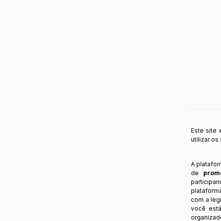
Este site
utilizar o
A platafo
de
prom
participa
plataform
com a legi
você está
organizad