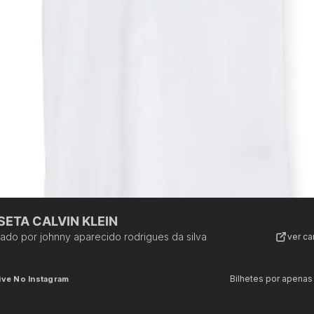
SETA CALVIN KLEIN
zado por
johnny aparecido rodrigues da silva
ver c
Bilhetes por apenas
ive No Instagram