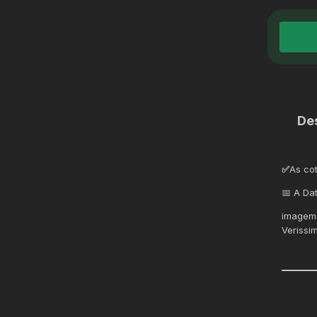
De
✅
As co
📅 A Da
imagem 
Verissi