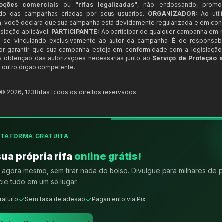
oções comerciais
ou
"rifas legalizadas"
, não endossando, prom
ndo das campanhas criadas por seus usuários.
ORGANIZADOR:
Ao util
a, você declara que sua campanha está devidamente regularizada e em co
slação aplicável.
PARTICIPANTE:
Ao participar de qualquer campanha em n
 se vinculando exclusivamente ao autor da campanha. É de responsab
or garantir que sua campanha esteja em conformidade com a legislação b
 a obtenção das autorizações necessárias junto ao
Serviço de Proteção 
 outro órgão competente.
t ©
2026
,
123Rifas
todos os direitos reservados.
ATAFORMA GRATUITA
sua própria rifa
online grátis!
agora mesmo, sem tirar nada do bolso. Divulgue para milhares de 
ie tudo em um só lugar.
ratuito
Sem taxa de adesão
Pagamento via Pix