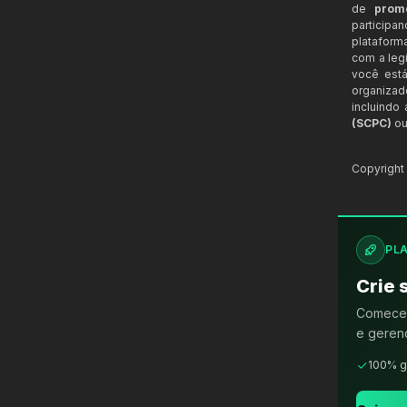
de
prom
participa
plataform
com a legi
você está
organizad
incluindo
(SCPC)
ou
Copyrigh
PL
Crie 
Comece 
e gerenc
100% g