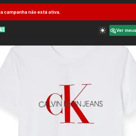
a campanha não está ativa.
Ver meu