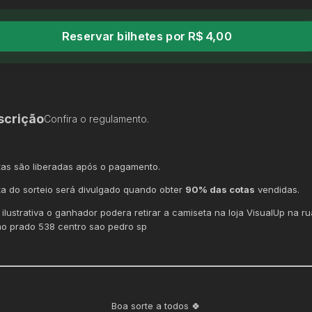
Reservar bilhetes por R$ 4,00
scrição
Confira o regulamento.
tas são liberadas após o pagamento.
ta do sorteio será divulgado quando obter
90% das cotas
vendidas.
ilustrativa o ganhador podera retirar a camiseta na loja VisualUp na ru
mo prado 538 centro sao pedro sp
Boa sorte a todos 🍀