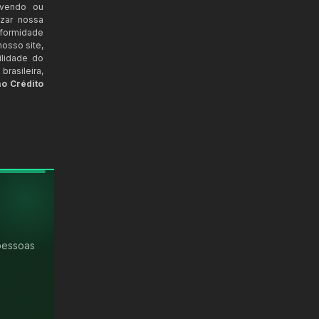
ovendo ou
izar nossa
nformidade
osso site,
ilidade do
rasileira,
ao Crédito
pessoas