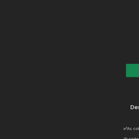
De
✅
As co
📅 sorte