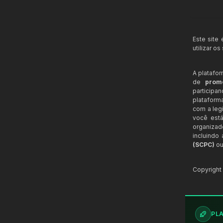
Este site
utilizar o
A platafo
de
prom
participa
plataform
com a legi
você está
organizad
incluindo
(SCPC)
ou
Copyrigh
PL