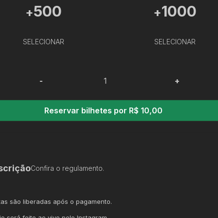
500
1000
+
+
SELECIONAR
SELECIONAR
-
+
Reservar bilhetes por R$ 10,00
scrição
Confira o regulamento.
tas são liberadas após o pagamento.
io será feito ao vivo pelo Instagram.