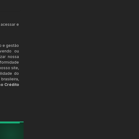
 acessar e
o e gestão
ovendo ou
izar nossa
nformidade
osso site,
ilidade do
rasileira,
ao Crédito