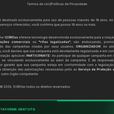
Termos de Uso
|
Políticas de Privacidade
 é destinado exclusivamente para uso de pessoas maiores de 18 anos. Ao
s serviços oferecidos, você confirma que possui 18 anos ou mais.
rma
123Rifas
oferece tecnologia desenvolvida exclusivamente para a criaçã
oções comerciais
ou
"rifas legalizadas"
, não endossando, prom
ndo das campanhas criadas por seus usuários.
ORGANIZADOR:
Ao util
a, você declara que sua campanha está devidamente regularizada e em co
slação aplicável.
PARTICIPANTE:
Ao participar de qualquer campanha em n
 se vinculando exclusivamente ao autor da campanha. É de responsab
or garantir que sua campanha esteja em conformidade com a legislação b
 a obtenção das autorizações necessárias junto ao
Serviço de Proteção 
 outro órgão competente.
t ©
2026
,
123Rifas
todos os direitos reservados.
ATAFORMA GRATUITA