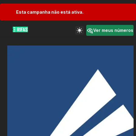
Esta campanha não está ativa.
Ver meus números