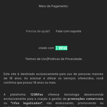
Meio de Pagamento:
Precisa de ajuda?
Falar com suporte
criado com
Termos de Uso
|
Políticas de Privacidade
Este site é destinado exclusivamente para uso de pessoas maiores
de 18 anos. Ao acessar e utilizar os serviços oferecidos, você
confirma que possui 18 anos ou mais.
A plataforma
123Rifas
oferece tecnologia desenvolvida
exclusivamente para a criação e gestão de
promoções comerciais
ou
"rifas legalizadas"
, não endossando, promovendo ou