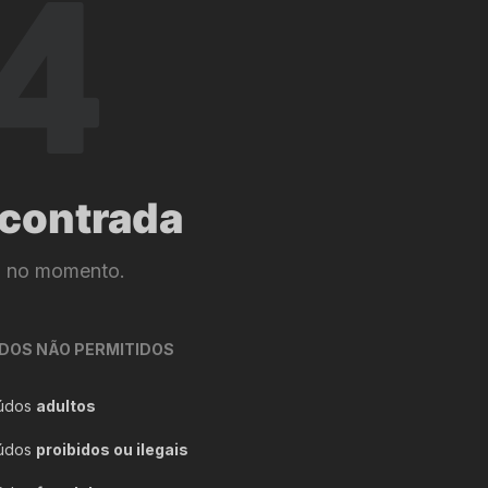
contrada
l no momento.
DOS NÃO PERMITIDOS
údos
adultos
údos
proibidos ou ilegais