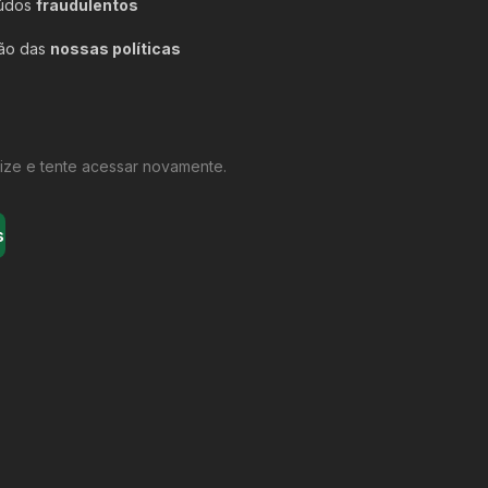
údos
fraudulentos
ção das
nossas políticas
ize e tente acessar novamente.
s