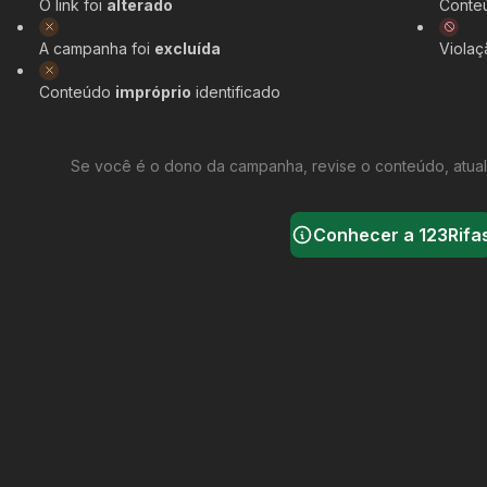
O link foi
alterado
Conte
A campanha foi
excluída
Viola
Conteúdo
impróprio
identificado
Se você é o dono da campanha, revise o conteúdo, atual
Conhecer a 123Rifa