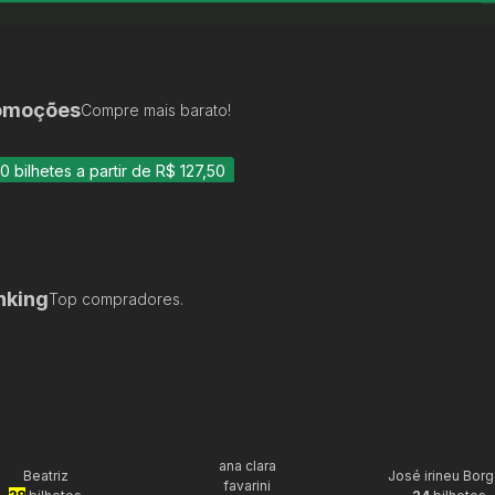
omoções
Compre mais barato!
30 bilhetes a partir de R$ 127,50
nking
Top compradores.
ana clara
Beatriz
José irineu Bor
favarini