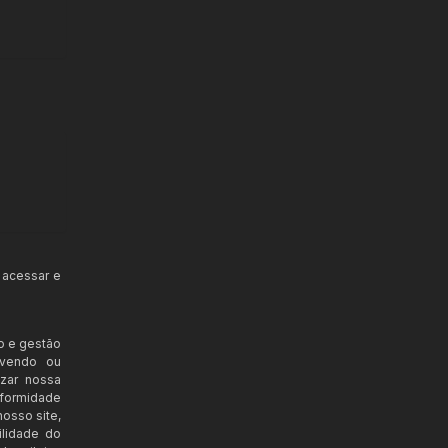
 acessar e
o e gestão
ovendo ou
izar nossa
nformidade
osso site,
ilidade do