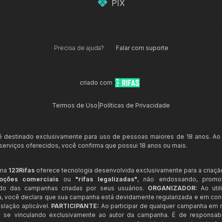
PIX
Precisa de ajuda?
Falar com suporte
criado com
Termos de Uso
|
Políticas de Privacidade
 é destinado exclusivamente para uso de pessoas maiores de 18 anos. Ao
s serviços oferecidos, você confirma que possui 18 anos ou mais.
rma
123Rifas
oferece tecnologia desenvolvida exclusivamente para a criaçã
oções comerciais
ou
"rifas legalizadas"
, não endossando, prom
ndo das campanhas criadas por seus usuários.
ORGANIZADOR:
Ao util
a, você declara que sua campanha está devidamente regularizada e em co
slação aplicável.
PARTICIPANTE:
Ao participar de qualquer campanha em n
 se vinculando exclusivamente ao autor da campanha. É de responsab