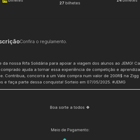
38
bilhetes
24
bilhetes
27
bilhetes
scrição
Confira o regulamento.
pe da nossa Rifa Solidária para apoiar a viagem dos alunos ao JEMG! C
comprado ajuda a tornar essa experiência de competição e aprendiz
de. Contribua, concorra a um Vale compra num valor de 200R$ na Zigg
s e faça parte dessa conquista! Sorteio em 07/05/2025. #JEMG
Boa sorte a todos 🍀
Meio de Pagamento: