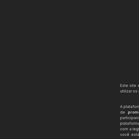
Este site
utilizar o
A platafo
de
prom
participa
plataform
com a legi
você está