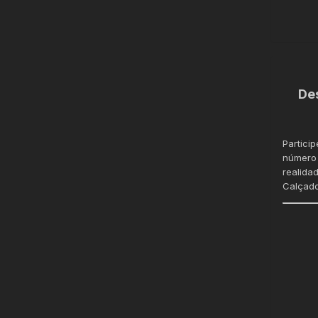
De
Partici
número 
realida
Calçado