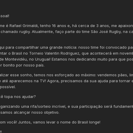
soal!
e é Rafael Grimaldi, tenho 16 anos e, há cerca de 3 anos, me apaixon
 chamado rugby. Atualmente, faço parte do time São José Rugby, na ca
qui para compartilhar uma grande notícia: nosso time foi convocado pa
ntar o Brasil no Torneio Valentin Rodriguez, que acontecerá em novem
de Montevidéu, no Uruguai! Estamos nos dedicando muito para que p
er bonito por nosso país.
alizar esse sonho, temos nos esforçado ao máximo: vendemos pães, l
e até aparecemos na TV! Agora, precisamos da sua ajuda para tornar 
possível.
ocê topa nos ajudar?
rganizando uma rifa/sorteio incrível, e sua participação será fundamen
samos alcançar nosso objetivo.
om você! Juntos, vamos levar o nome do Brasil longe!
!