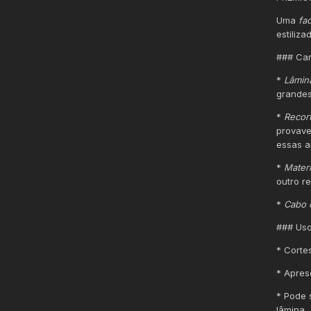
Uma
fa
estiliz
### Car
*
Lâmina
grandes
*
Recort
provave
essas a
*
Materi
outro r
*
Cabo 
### Uso
* Corte
* Apres
* Pode 
lâmina.