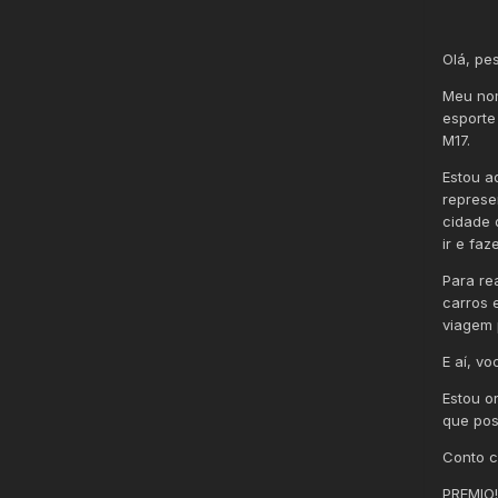
Olá, pes
Meu nom
esporte
M17.
Estou a
represe
cidade 
ir e faz
Para re
carros 
viagem 
E aí, v
Estou o
que pos
Conto c
PREMIO!!