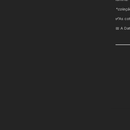
*coleçã
✅
As co
📅 A Da