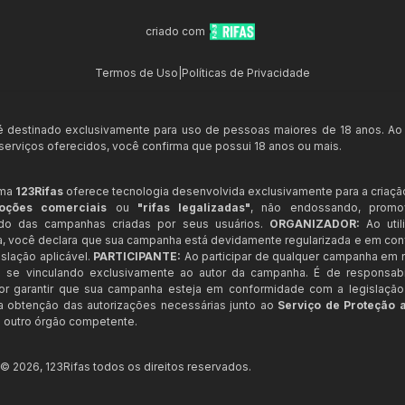
criado com
Termos de Uso
|
Políticas de Privacidade
 é destinado exclusivamente para uso de pessoas maiores de 18 anos. Ao
s serviços oferecidos, você confirma que possui 18 anos ou mais.
rma
123Rifas
oferece tecnologia desenvolvida exclusivamente para a criaçã
oções comerciais
ou
"rifas legalizadas"
, não endossando, prom
ndo das campanhas criadas por seus usuários.
ORGANIZADOR:
Ao util
a, você declara que sua campanha está devidamente regularizada e em co
slação aplicável.
PARTICIPANTE:
Ao participar de qualquer campanha em n
 se vinculando exclusivamente ao autor da campanha. É de responsab
or garantir que sua campanha esteja em conformidade com a legislação b
 a obtenção das autorizações necessárias junto ao
Serviço de Proteção 
 outro órgão competente.
t ©
2026
,
123Rifas
todos os direitos reservados.