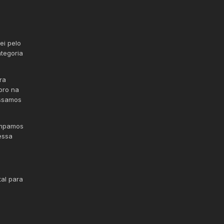
ei pelo
tegoria
ra
bro na
ossamos
impamos
essa
tal para