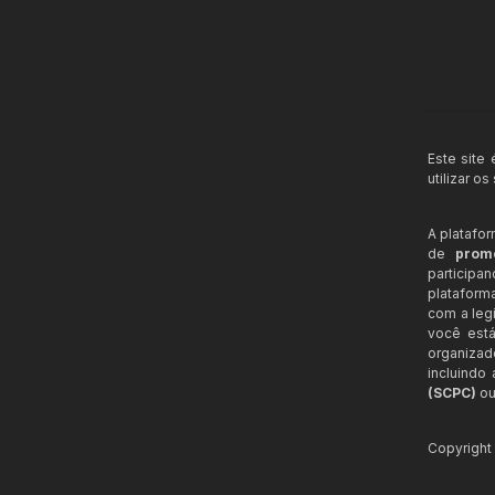
Este site
utilizar o
A platafo
de
prom
participa
plataform
com a legi
você está
organizad
incluindo
(SCPC)
ou
Copyrigh