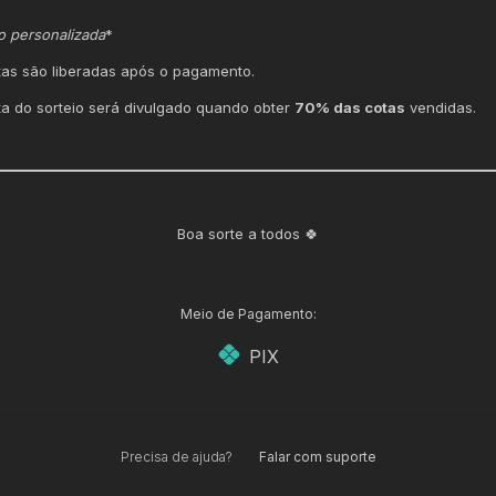
o personalizada
*
tas são liberadas após o pagamento.
ta do sorteio será divulgado quando obter
70% das cotas
vendidas.
Boa sorte a todos 🍀
Meio de Pagamento:
PIX
Precisa de ajuda?
Falar com suporte