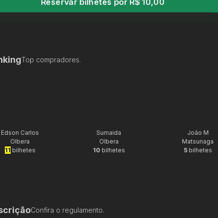
Reservar bilhetes por R$ 10,00
nking
Top compradores.
Edson Carlos
Sumaida
João M
Olbera
Olbera
Matsunaga
11
bilhetes
10
bilhetes
5
bilhetes
scrição
Confira o regulamento.