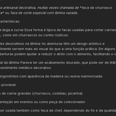
ca artesanal decorativa, muitas vezes chamada de
*faca de churrasco
ada* ou
faca de corte especial com lâmina vazada
.
acterísticas:
 larga e curva
: Essa forma é típica de facas usadas para cortar carnes
, como em churrascos ou cortes rústicos.
es decorativos na lâmina
: As aberturas têm um design artístico e
lmente servem mais ao visual do que a uma função prática. Em alguns
berturas podem ajudar a reduzir o atrito com o alimento, facilitando o c
al da lâmina
: Parece ter um acabamento dourado, que pode ser de titâ
evestimento metálico decorativo.
ergonômico
com aparência de madeira ou resina marmorizada.
 provável:
s de carne grandes (churrasco, costelas, picanha).
entação em eventos ou como peça de colecionador.
ser usada também como faca de chef, dependendo do fio e da qualid