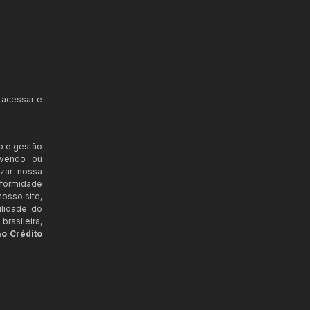
 acessar e
o e gestão
ovendo ou
izar nossa
nformidade
osso site,
ilidade do
rasileira,
ao Crédito