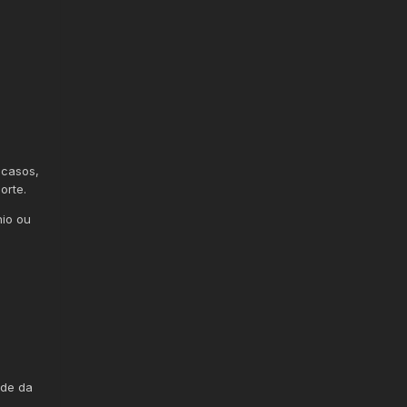
 casos,
orte.
nio ou
ade da