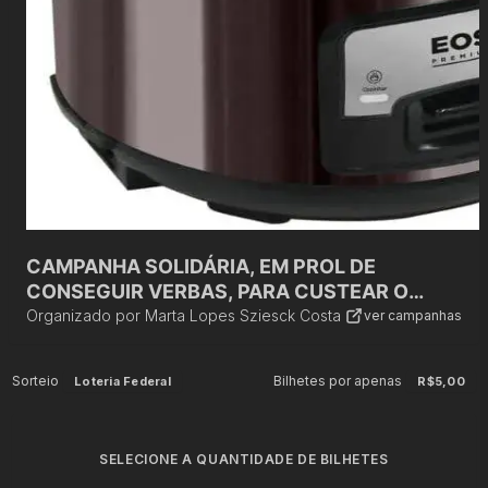
CAMPANHA SOLIDÁRIA, EM PROL DE
CONSEGUIR VERBAS, PARA CUSTEAR O
TRATAMENTO DOS AVÓS, DE UMA MÃE DO
Organizado por
Marta Lopes Sziesck Costa
ver campanhas
COLÉGIO
Sorteio
Bilhetes por apenas
Loteria Federal
R$5,00
SELECIONE A QUANTIDADE DE BILHETES