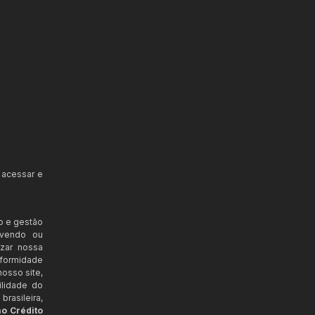
 acessar e
o e gestão
ovendo ou
izar nossa
nformidade
osso site,
ilidade do
rasileira,
ao Crédito