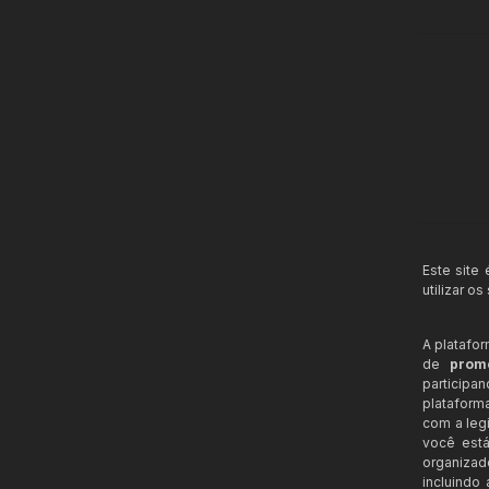
Este site
utilizar o
A platafo
de
prom
participa
plataform
com a legi
você está
organizad
incluindo