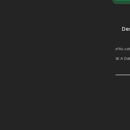
De
✅
As co
📅 A Da