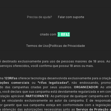
Precisa de ajuda?
Falar com suporte
criado com
Termos de Uso
|
Políticas de Privacidade
 é destinado exclusivamente para uso de pessoas maiores de 18 anos. Ao
s serviços oferecidos, você confirma que possui 18 anos ou mais.
rma
123Rifas
oferece tecnologia desenvolvida exclusivamente para a criaçã
oções comerciais
ou
"rifas legalizadas"
, não endossando, prom
ndo das campanhas criadas por seus usuários.
ORGANIZADOR:
Ao util
a, você declara que sua campanha está devidamente regularizada e em co
slação aplicável.
PARTICIPANTE:
Ao participar de qualquer campanha em n
 se vinculando exclusivamente ao autor da campanha. É de responsab
or garantir que sua campanha esteja em conformidade com a legislação b
 a obtenção das autorizações necessárias junto ao
Serviço de Proteção 