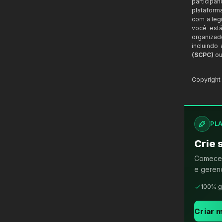
participa
plataform
com a legi
você está
organizad
incluindo
(SCPC)
ou
Copyrigh
PL
Crie 
Comece 
e gerenc
100% g
Criar m