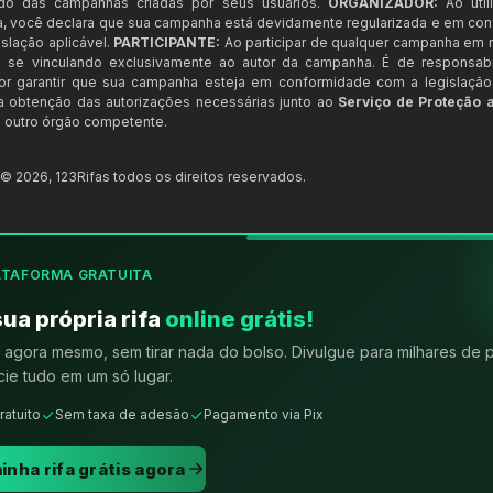
ndo das campanhas criadas por seus usuários.
ORGANIZADOR:
Ao util
a, você declara que sua campanha está devidamente regularizada e em co
slação aplicável.
PARTICIPANTE:
Ao participar de qualquer campanha em n
 se vinculando exclusivamente ao autor da campanha. É de responsab
or garantir que sua campanha esteja em conformidade com a legislação b
 a obtenção das autorizações necessárias junto ao
Serviço de Proteção 
 outro órgão competente.
t ©
2026
,
123Rifas
todos os direitos reservados.
ATAFORMA GRATUITA
sua própria rifa
online grátis!
agora mesmo, sem tirar nada do bolso. Divulgue para milhares de 
ie tudo em um só lugar.
ratuito
Sem taxa de adesão
Pagamento via Pix
inha rifa grátis agora