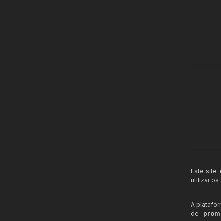
Este site
utilizar o
A platafo
de
prom