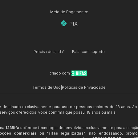
Meio de Pagamento:
PIX
Precisa de ajuda?
Falar com suporte
criado com
Termos de Uso
|
Políticas de Privacidade
 é destinado exclusivamente para uso de pessoas maiores de 18 anos. Ao
s serviços oferecidos, você confirma que possui 18 anos ou mais.
rma
123Rifas
oferece tecnologia desenvolvida exclusivamente para a criaçã
oções comerciais
ou
"rifas legalizadas"
, não endossando, prom