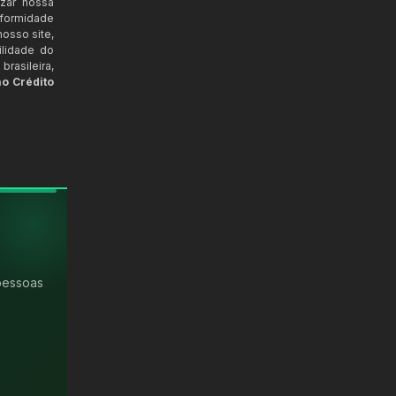
izar nossa
nformidade
osso site,
ilidade do
rasileira,
ao Crédito
pessoas