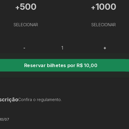
500
1000
+
+
SELECIONAR
SELECIONAR
-
+
Reservar bilhetes por R$ 10,00
scrição
Confira o regulamento.
 10/07