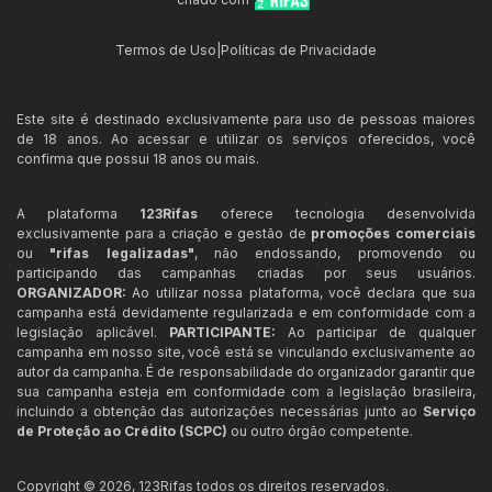
Termos de Uso
|
Políticas de Privacidade
Este site é destinado exclusivamente para uso de pessoas maiores
de 18 anos. Ao acessar e utilizar os serviços oferecidos, você
confirma que possui 18 anos ou mais.
A plataforma
123Rifas
oferece tecnologia desenvolvida
exclusivamente para a criação e gestão de
promoções comerciais
ou
"rifas legalizadas"
, não endossando, promovendo ou
participando das campanhas criadas por seus usuários.
ORGANIZADOR:
Ao utilizar nossa plataforma, você declara que sua
campanha está devidamente regularizada e em conformidade com a
legislação aplicável.
PARTICIPANTE:
Ao participar de qualquer
campanha em nosso site, você está se vinculando exclusivamente ao
autor da campanha. É de responsabilidade do organizador garantir que
sua campanha esteja em conformidade com a legislação brasileira,
incluindo a obtenção das autorizações necessárias junto ao
Serviço
de Proteção ao Crédito (SCPC)
ou outro órgão competente.
Copyright ©
2026
,
123Rifas
todos os direitos reservados.