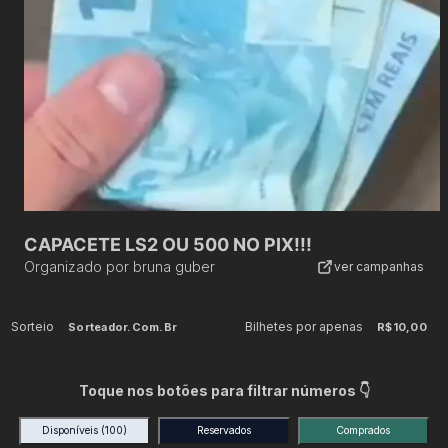
CAPACETE LS2 OU 500 NO PIX!!!
Organizado por
bruna guber
ver campanhas
Sorteio
Bilhetes por apenas
Sorteador.com.br
R$10,00
Toque nos botões para filtrar números 👇
Disponíveis
(100)
Reservados
Comprados