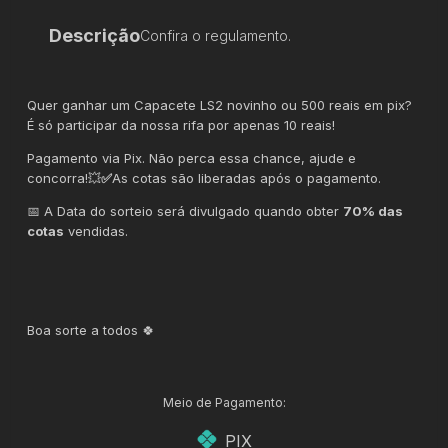
Descrição
Confira o regulamento.
Quer ganhar um Capacete LS2 novinho ou 500 reais em pix?
É só participar da nossa rifa por apenas 10 reais!
Pagamento via Pix. Não perca essa chance, ajude e
concorra!💥
✅
As cotas são liberadas após o pagamento.
📅 A Data do sorteio será divulgado quando obter
70% das
cotas
vendidas.
Boa sorte a todos 🍀
Meio de Pagamento:
PIX