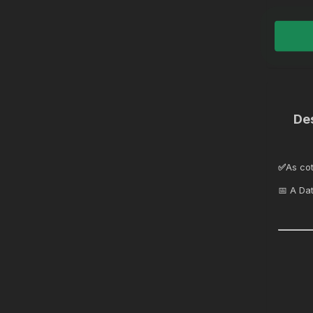
De
✅
As co
📅 A Da