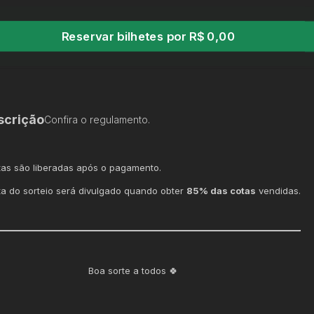
Reservar bilhetes por R$ 0,00
scrição
Confira o regulamento.
tas são liberadas após o pagamento.
ta do sorteio será divulgado quando obter
85% das cotas
vendidas.
Boa sorte a todos 🍀