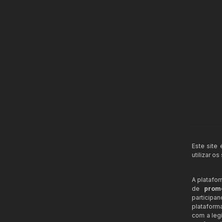
Este site
utilizar o
A platafo
de
prom
participa
plataform
com a legi