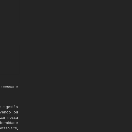
 acessar e
o e gestão
ovendo ou
izar nossa
nformidade
osso site,