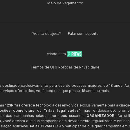
Meio de Pagamento:
Precisa de ajuda?
Falar com suporte
criado com
Termos de Uso
|
Políticas de Privacidade
 é destinado exclusivamente para uso de pessoas maiores de 18 anos. Ao
s serviços oferecidos, você confirma que possui 18 anos ou mais.
rma
123Rifas
oferece tecnologia desenvolvida exclusivamente para a criaçã
oções comerciais
ou
"rifas legalizadas"
, não endossando, prom
ndo das campanhas criadas por seus usuários.
ORGANIZADOR:
Ao util
a, você declara que sua campanha está devidamente regularizada e em co
slação aplicável.
PARTICIPANTE:
Ao participar de qualquer campanha em n