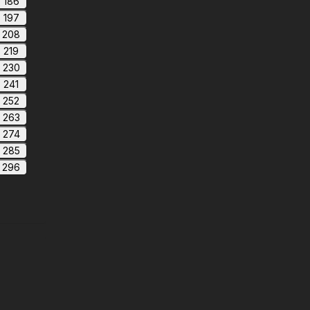
186
197
208
219
230
241
252
263
274
285
296