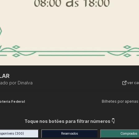
LAR
zado por
Dinalva
ver c
Bilhetes por apenas
oteria Federal
Toque nos botões para filtrar números 👇
isponíveis
(300)
Reservados
Comprados