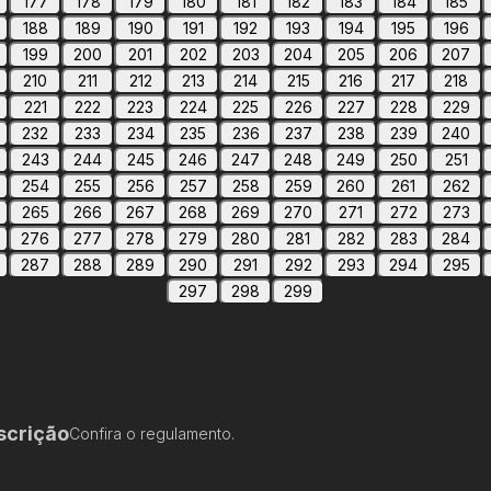
177
178
179
180
181
182
183
184
185
188
189
190
191
192
193
194
195
196
199
200
201
202
203
204
205
206
207
210
211
212
213
214
215
216
217
218
221
222
223
224
225
226
227
228
229
232
233
234
235
236
237
238
239
240
243
244
245
246
247
248
249
250
251
254
255
256
257
258
259
260
261
262
265
266
267
268
269
270
271
272
273
276
277
278
279
280
281
282
283
284
287
288
289
290
291
292
293
294
295
297
298
299
scrição
Confira o regulamento.