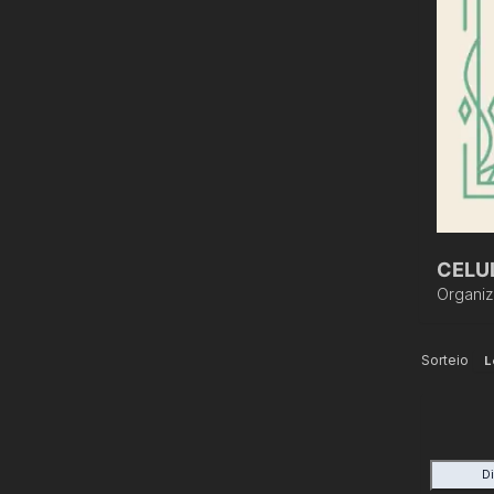
CELU
Organi
Sorteio
L
D