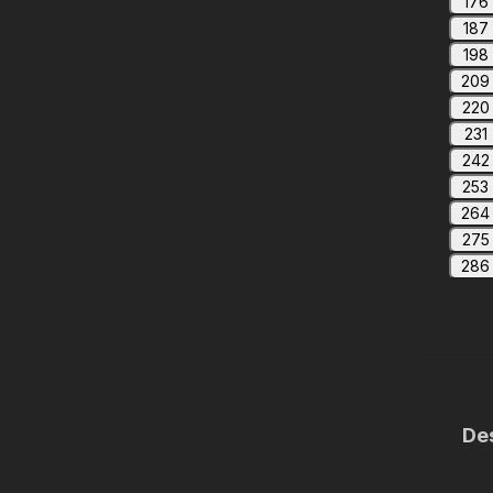
176
187
198
209
220
231
242
253
264
275
286
De