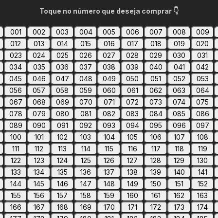
Toque no número que deseja comprar 👇
001
002
003
004
005
006
007
008
009
012
013
014
015
016
017
018
019
020
023
024
025
026
027
028
029
030
031
034
035
036
037
038
039
040
041
042
045
046
047
048
049
050
051
052
053
056
057
058
059
060
061
062
063
064
067
068
069
070
071
072
073
074
075
078
079
080
081
082
083
084
085
086
089
090
091
092
093
094
095
096
097
100
101
102
103
104
105
106
107
108
111
112
113
114
115
116
117
118
119
122
123
124
125
126
127
128
129
130
133
134
135
136
137
138
139
140
141
144
145
146
147
148
149
150
151
152
155
156
157
158
159
160
161
162
163
166
167
168
169
170
171
172
173
174