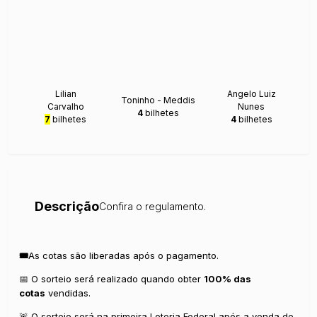
Lilian
Angelo Luiz
Toninho - Meddis
Carvalho
Nunes
4
bilhetes
7
bilhetes
4
bilhetes
Descrição
Confira o regulamento.
🎟️
As cotas são liberadas após o pagamento.
📅 O sorteio será realizado quando obter
100% das
cotas
vendidas.
🚨 O sorteio será na primeira Loteria Federal após a venda de