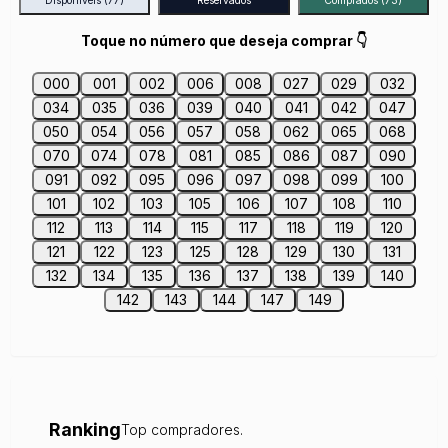
Disponíveis
(77)
Reservados
Comprados
(73)
Toque no número que deseja comprar 👇
000
001
002
006
008
027
029
032
034
035
036
039
040
041
042
047
050
054
056
057
058
062
065
068
070
074
078
081
085
086
087
090
091
092
095
096
097
098
099
100
101
102
103
105
106
107
108
110
112
113
114
115
117
118
119
120
121
122
123
125
128
129
130
131
132
134
135
136
137
138
139
140
142
143
144
147
149
Ranking
Top compradores.