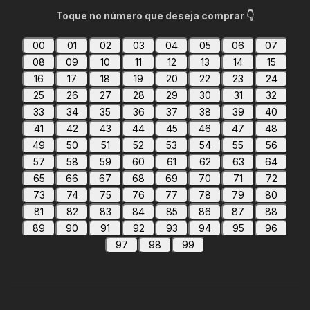
Toque no número que deseja comprar 👇
00
01
02
03
04
05
06
07
08
09
10
11
12
13
14
15
16
17
18
19
20
22
23
24
25
26
27
28
29
30
31
32
33
34
35
36
37
38
39
40
41
42
43
44
45
46
47
48
49
50
51
52
53
54
55
56
57
58
59
60
61
62
63
64
65
66
67
68
69
70
71
72
73
74
75
76
77
78
79
80
81
82
83
84
85
86
87
88
89
90
91
92
93
94
95
96
97
98
99