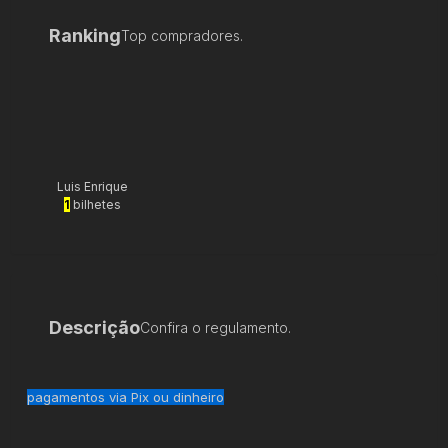
Ranking
Top compradores.
Luis Enrique
1
bilhetes
Descrição
Confira o regulamento.
pagamentos via Pix ou dinheiro