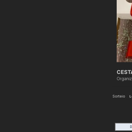
CEST
Organi
Sorteio
L
D