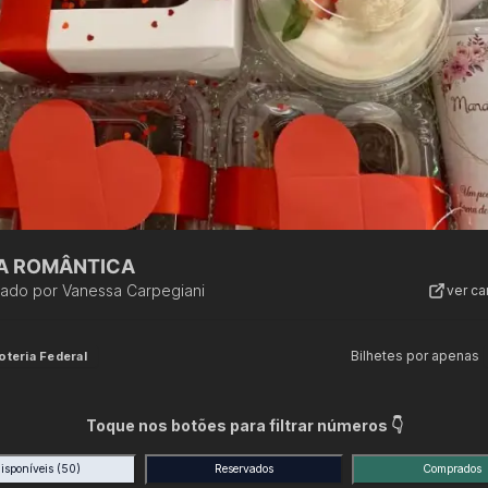
A ROMÂNTICA
zado por
Vanessa Carpegiani
ver c
Bilhetes por apenas
oteria Federal
Toque nos botões para filtrar números 👇
isponíveis
(50)
Reservados
Comprados