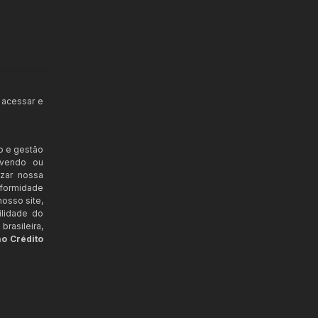
 acessar e
o e gestão
ovendo ou
izar nossa
nformidade
osso site,
ilidade do
rasileira,
ao Crédito