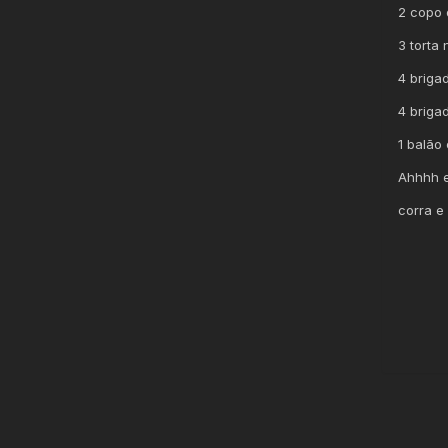
2 copo 
3 torta
4 briga
4 briga
1 balão
Ahhhh e
corra e