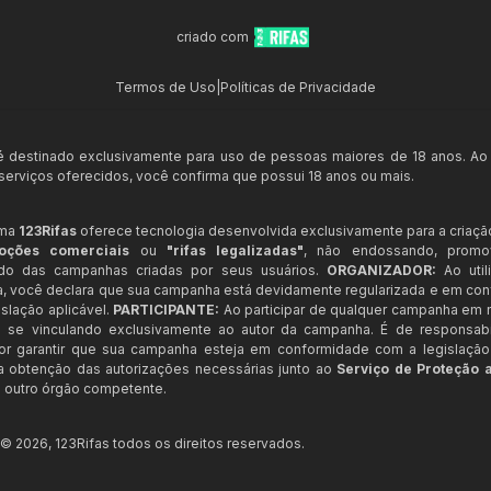
criado com
Termos de Uso
|
Políticas de Privacidade
 é destinado exclusivamente para uso de pessoas maiores de 18 anos. Ao
s serviços oferecidos, você confirma que possui 18 anos ou mais.
rma
123Rifas
oferece tecnologia desenvolvida exclusivamente para a criaçã
oções comerciais
ou
"rifas legalizadas"
, não endossando, prom
ndo das campanhas criadas por seus usuários.
ORGANIZADOR:
Ao util
a, você declara que sua campanha está devidamente regularizada e em co
slação aplicável.
PARTICIPANTE:
Ao participar de qualquer campanha em n
 se vinculando exclusivamente ao autor da campanha. É de responsab
or garantir que sua campanha esteja em conformidade com a legislação b
 a obtenção das autorizações necessárias junto ao
Serviço de Proteção 
 outro órgão competente.
t ©
2026
,
123Rifas
todos os direitos reservados.