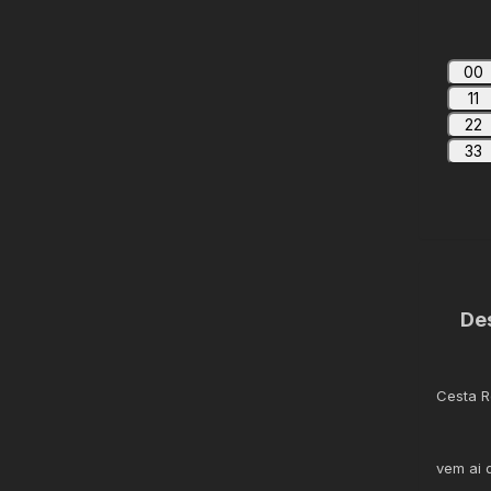
00
11
22
33
De
Cesta R
vem ai 