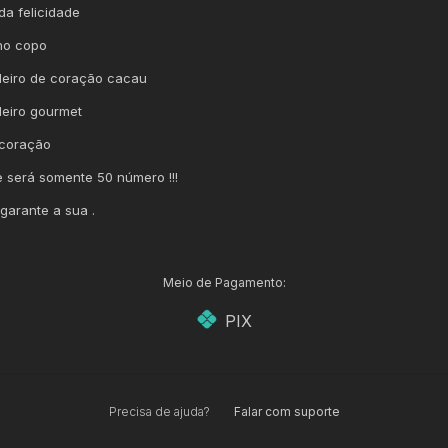
da felicidade
 no copo
deiro de coração cacau
deiro gourmet
 coração
 será somente 50 número !!!
 garante a sua .
Meio de Pagamento:
PIX
Precisa de ajuda?
Falar com suporte