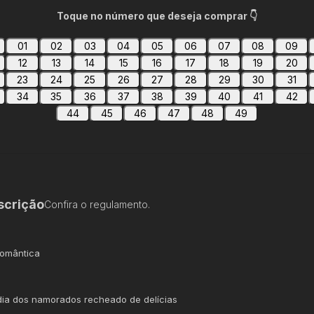
Toque no número que deseja comprar 👇
01
02
03
04
05
06
07
08
09
12
13
14
15
16
17
18
19
20
23
24
25
26
27
28
29
30
31
34
35
36
37
38
39
40
41
42
44
45
46
47
48
49
scrição
Confira o regulamento.
omântica
dia dos namorados recheado de delícias