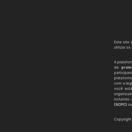
Este site
utilizar o
A platafo
de
prom
participa
plataform
com a legi
você está
organizad
incluindo
(SCPC)
ou
Copyrigh