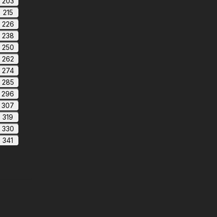
203
215
226
238
250
262
274
285
296
307
319
330
341