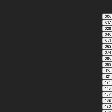
006
017
028
040
051
063
074
086
098
110
121
134
145
157
168
180