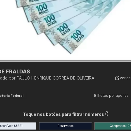
DE FRALDAS
zado por
PAULO HENRIQUE CORREA DE OLIVEIRA
ver c
Bilhetes por apenas
oteria Federal
Toque nos botões para filtrar números 👇
isponíveis
(322)
Reservados
Comprados
(2