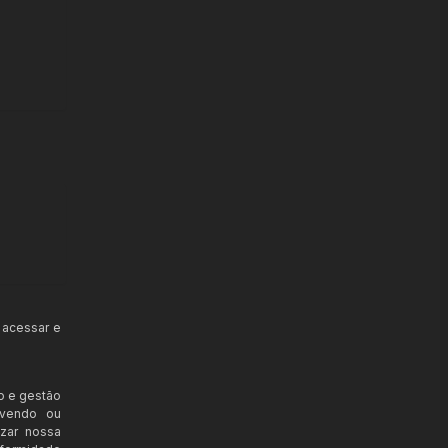
 acessar e
o e gestão
ovendo ou
izar nossa