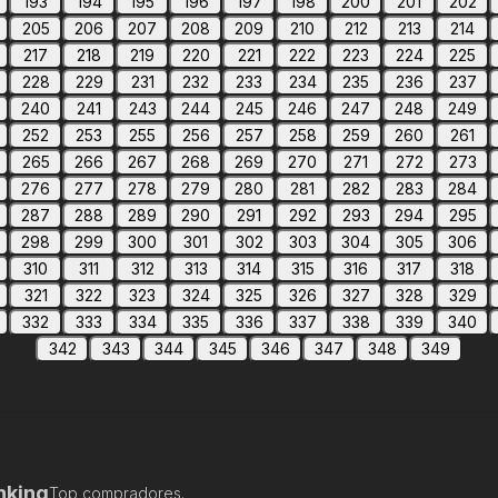
193
194
195
196
197
198
200
201
202
205
206
207
208
209
210
212
213
214
217
218
219
220
221
222
223
224
225
228
229
231
232
233
234
235
236
237
240
241
243
244
245
246
247
248
249
252
253
255
256
257
258
259
260
261
265
266
267
268
269
270
271
272
273
276
277
278
279
280
281
282
283
284
287
288
289
290
291
292
293
294
295
298
299
300
301
302
303
304
305
306
310
311
312
313
314
315
316
317
318
321
322
323
324
325
326
327
328
329
332
333
334
335
336
337
338
339
340
342
343
344
345
346
347
348
349
nking
Top compradores.