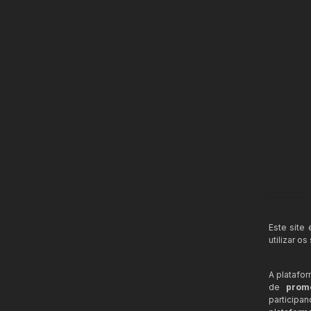
Este site
utilizar o
A platafo
de
prom
participa