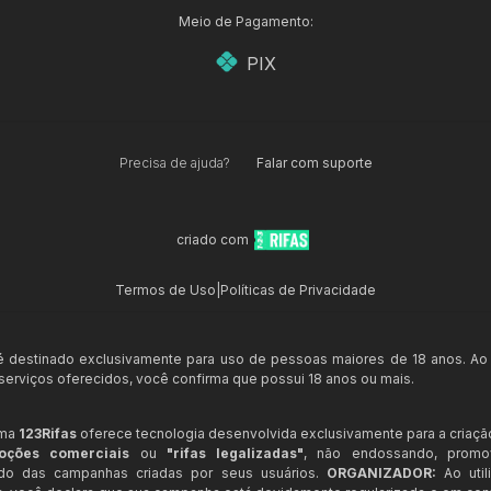
Meio de Pagamento:
PIX
Precisa de ajuda?
Falar com suporte
criado com
Termos de Uso
|
Políticas de Privacidade
 é destinado exclusivamente para uso de pessoas maiores de 18 anos. Ao
s serviços oferecidos, você confirma que possui 18 anos ou mais.
rma
123Rifas
oferece tecnologia desenvolvida exclusivamente para a criaçã
oções comerciais
ou
"rifas legalizadas"
, não endossando, prom
ndo das campanhas criadas por seus usuários.
ORGANIZADOR:
Ao util