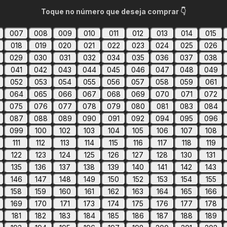
Toque no número que deseja comprar 👇
007
008
009
010
011
012
013
014
015
018
019
020
021
022
023
024
025
026
029
030
031
032
034
035
036
037
038
041
042
043
044
045
046
047
048
049
052
053
054
055
056
057
058
059
061
064
065
066
067
068
069
070
071
072
075
076
077
078
079
080
081
083
084
087
088
089
090
091
092
094
095
096
099
100
102
103
104
105
106
107
108
111
112
113
114
115
116
117
118
119
122
123
124
125
126
127
128
130
131
135
136
137
138
139
140
141
142
143
146
147
148
149
150
152
153
154
155
158
159
160
161
162
163
164
165
166
169
170
171
173
174
175
176
177
178
181
182
183
184
185
186
187
188
189