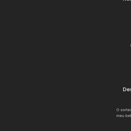
De
O sorte
meu be