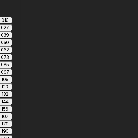
016
027
039
050
062
073
085
097
109
120
132
144
156
167
179
190