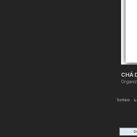
CHÁ 
Organi
Sorteio
L
D