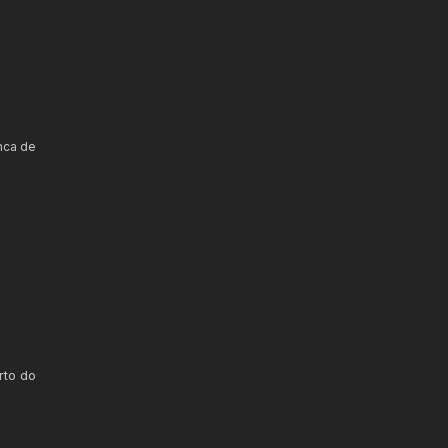
anca de
rto do