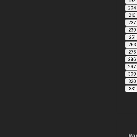
192
204
216
227
239
251
263
275
286
297
309
320
331
Ra