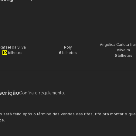
Angélica Carlota fr
Rafael da Silva
Poly
oliveira
10
bilhetes
6
bilhetes
5
bilhetes
scrição
Confira o regulamento.
io será feito após o término das vendas das rifas, rifa pra montar o qua
be.