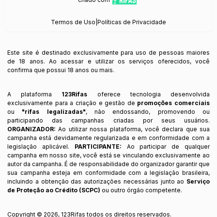
Termos de Uso
|
Políticas de Privacidade
Este site é destinado exclusivamente para uso de pessoas maiores
de 18 anos. Ao acessar e utilizar os serviços oferecidos, você
confirma que possui 18 anos ou mais.
A plataforma
123Rifas
oferece tecnologia desenvolvida
exclusivamente para a criação e gestão de
promoções comerciais
ou
"rifas legalizadas"
, não endossando, promovendo ou
participando das campanhas criadas por seus usuários.
ORGANIZADOR:
Ao utilizar nossa plataforma, você declara que sua
campanha está devidamente regularizada e em conformidade com a
legislação aplicável.
PARTICIPANTE:
Ao participar de qualquer
campanha em nosso site, você está se vinculando exclusivamente ao
autor da campanha. É de responsabilidade do organizador garantir que
sua campanha esteja em conformidade com a legislação brasileira,
incluindo a obtenção das autorizações necessárias junto ao
Serviço
de Proteção ao Crédito (SCPC)
ou outro órgão competente.
Copyright ©
2026
,
123Rifas
todos os direitos reservados.