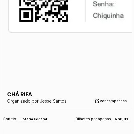
CHÁ RIFA
Organizado por
Jesse Santos
ver campanhas
Sorteio
Bilhetes por apenas
Loteria Federal
R$0,01