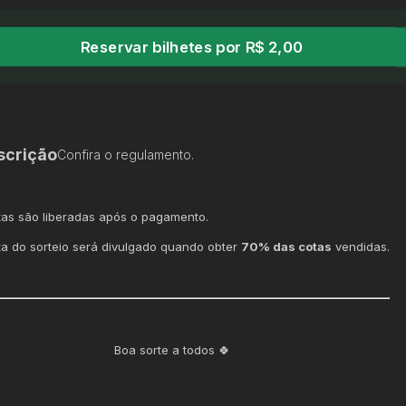
Reservar bilhetes por R$ 2,00
scrição
Confira o regulamento.
tas são liberadas após o pagamento.
ta do sorteio será divulgado quando obter
70% das cotas
vendidas.
Boa sorte a todos 🍀