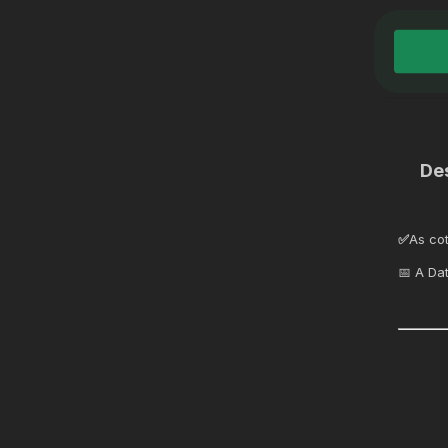
De
✅
As co
📅 A Da