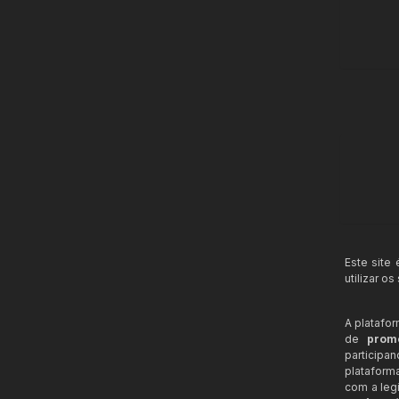
Este site
utilizar o
A platafo
de
prom
participa
plataform
com a legi