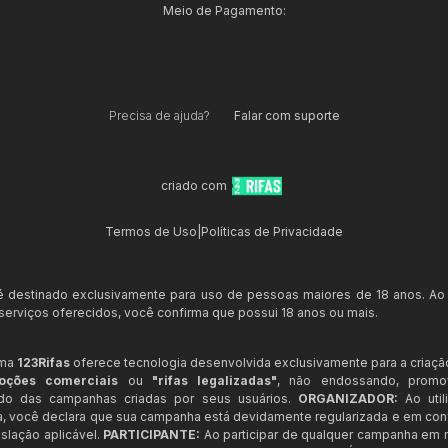
Meio de Pagamento:
Precisa de ajuda?
Falar com suporte
criado com
Termos de Uso
|
Políticas de Privacidade
 é destinado exclusivamente para uso de pessoas maiores de 18 anos. Ao
s serviços oferecidos, você confirma que possui 18 anos ou mais.
rma
123Rifas
oferece tecnologia desenvolvida exclusivamente para a criaçã
oções comerciais
ou
"rifas legalizadas"
, não endossando, prom
ndo das campanhas criadas por seus usuários.
ORGANIZADOR:
Ao util
a, você declara que sua campanha está devidamente regularizada e em co
slação aplicável.
PARTICIPANTE:
Ao participar de qualquer campanha em n