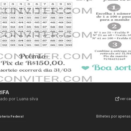
IFA
zado por
Luana silva
ver c
Bilhetes por apenas
oteria Federal