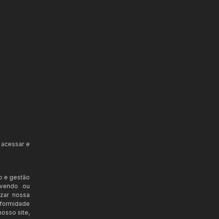
 acessar e
o e gestão
ovendo ou
izar nossa
nformidade
osso site,