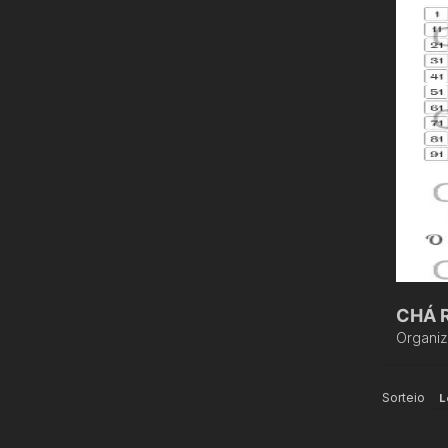
CHÁ R
Organi
Sorteio
L