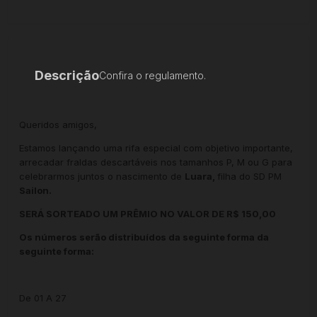
Descrição
Confira o regulamento.
Queridos amigos,
Estamos lançando uma rifa especial com objetivo importante,
arrecadar fraldas descartáveis nos tamanhos P, M ou G para
celebrarmos juntos o nascimento de
Luara,
filha do SD PM
Sailon.
SERÁ SORTEADO UM PRÊMIO NO VALOR DE R$ 150,00
Os números serão distribuídos da seguinte forma da
seguinte forma:
De 01 A 27