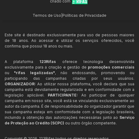
criado com
Termos de Uso
|
Políticas de Privacidade
Este site é destinado exclusivamente para uso de pessoas maiores
de 18 anos. Ao acessar e utilizar os serviços oferecidos, você
confirma que possui 18 anos ou mais.
A plataforma
123Rifas
oferece tecnologia desenvolvida
exclusivamente para a criação e gestão de
promoções comerciais
ou
"rifas legalizadas"
, não endossando, promovendo ou
participando das campanhas criadas por seus usuários.
ORGANIZADOR:
Ao utilizar nossa plataforma, você declara que sua
campanha está devidamente regularizada e em conformidade com a
legislação aplicável.
PARTICIPANTE:
Ao participar de qualquer
campanha em nosso site, você está se vinculando exclusivamente ao
autor da campanha. É de responsabilidade do organizador garantir que
sua campanha esteja em conformidade com a legislação brasileira,
incluindo a obtenção das autorizações necessárias junto ao
Serviço
de Proteção ao Crédito (SCPC)
ou outro órgão competente.
Copyright ©
2026
,
123Rifas
todos os direitos reservados.