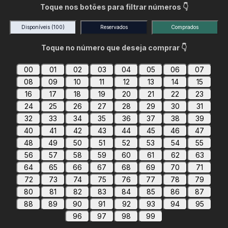
Toque nos botões para filtrar números 👇
Disponíveis
(100)
Reservados
Comprados
Toque no número que deseja comprar 👇
00
01
02
03
04
05
06
07
08
09
10
11
12
13
14
15
16
17
18
19
20
21
22
23
24
25
26
27
28
29
30
31
32
33
34
35
36
37
38
39
40
41
42
43
44
45
46
47
48
49
50
51
52
53
54
55
56
57
58
59
60
61
62
63
64
65
66
67
68
69
70
71
72
73
74
75
76
77
78
79
80
81
82
83
84
85
86
87
88
89
90
91
92
93
94
95
96
97
98
99