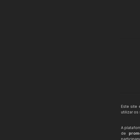
Este site
utilizar o
A platafo
de
prom
participa