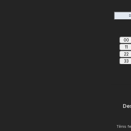
D
00
11
22
33
De
Tênis f