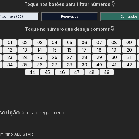
Toque nos botões para filtrar números 👇
isponíveis
(50)
Reservados
Comprados
Toque no número que deseja comprar 👇
01
02
03
04
05
06
07
08
09
12
13
14
15
16
17
18
19
20
23
24
25
26
27
28
29
30
31
34
35
36
37
38
39
40
41
42
44
45
46
47
48
49
scrição
Confira o regulamento.
eminino ALL STAR