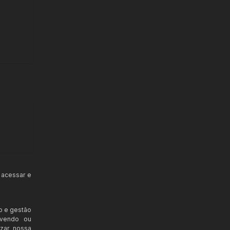
 acessar e
o e gestão
ovendo ou
izar nossa