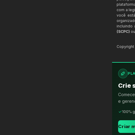
plataform
com a legi
você está
organizad
incluindo
(SCPC)
ou
Copyrigh
PL
Crie 
Comece 
e gerenc
100% g
Criar m