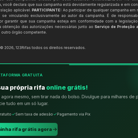
a, você declara que sua campanha está devidamente regularizada e em co
slação aplicável.
PARTICIPANTE:
Ao participar de qualquer campanha em n
 se vinculando exclusivamente ao autor da campanha. É de responsab
or garantir que sua campanha esteja em conformidade com a legislação b
 a obtenção das autorizações necessárias junto ao
Serviço de Proteção 
 outro órgão competente.
t ©
2026
,
123Rifas
todos os direitos reservados.
ATAFORMA GRATUITA
sua própria rifa
online grátis!
agora mesmo, sem tirar nada do bolso. Divulgue para milhares de 
ie tudo em um só lugar.
ratuito
Sem taxa de adesão
Pagamento via Pix
inha rifa grátis agora