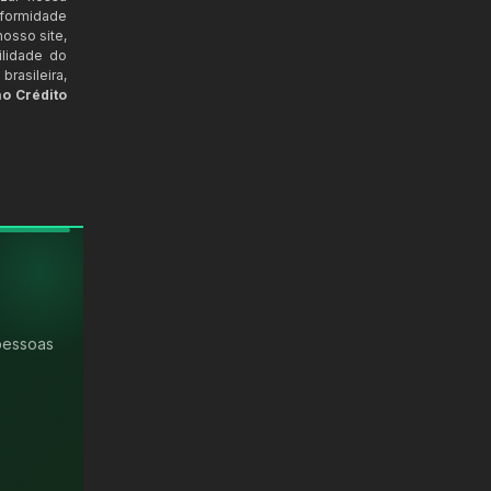
nformidade
osso site,
ilidade do
rasileira,
ao Crédito
pessoas