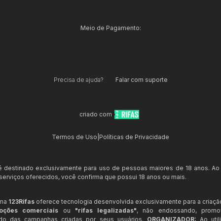
Meio de Pagamento:
Precisa de ajuda?
Falar com suporte
criado com
Termos de Uso
|
Políticas de Privacidade
 é destinado exclusivamente para uso de pessoas maiores de 18 anos. Ao
s serviços oferecidos, você confirma que possui 18 anos ou mais.
rma
123Rifas
oferece tecnologia desenvolvida exclusivamente para a criaçã
oções comerciais
ou
"rifas legalizadas"
, não endossando, prom
ndo das campanhas criadas por seus usuários.
ORGANIZADOR:
Ao util