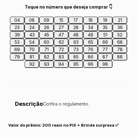
Toque no número que deseja comprar 👇
04
08
09
15
17
18
19
21
23
24
26
27
28
34
35
36
39
43
45
47
48
49
51
52
53
54
60
62
63
65
66
68
69
70
71
72
73
76
77
78
79
81
82
83
85
86
87
88
92
93
94
95
96
98
Descrição
Confira o regulamento.
Valor do prêmio: 200 reais no PIX + Brinde surpresa ✅️