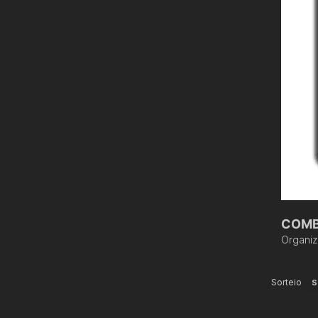
COMB
Organi
Sorteio
S