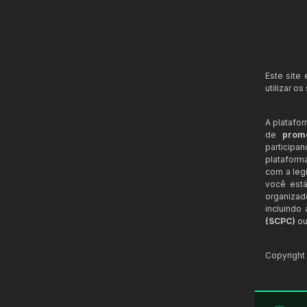
Este site
utilizar o
A platafo
de
prom
participa
plataform
com a legi
você está
organizad
incluindo
(SCPC)
ou
Copyrigh