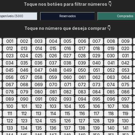
Toque nos botões para filtrar números 👇
isponíveis
(500)
Reservados
Comprados
Toque no número que deseja comprar 👇
001
002
003
004
005
006
007
008
009
012
013
014
015
016
017
018
019
020
023
024
025
026
027
028
029
030
031
034
035
036
037
038
039
040
041
042
045
046
047
048
049
050
051
052
053
056
057
058
059
060
061
062
063
064
067
068
069
070
071
072
073
074
075
078
079
080
081
082
083
084
085
086
089
090
091
092
093
094
095
096
097
100
101
102
103
104
105
106
107
108
111
112
113
114
115
116
117
118
119
122
123
124
125
126
127
128
129
130
133
134
135
136
137
138
139
140
141