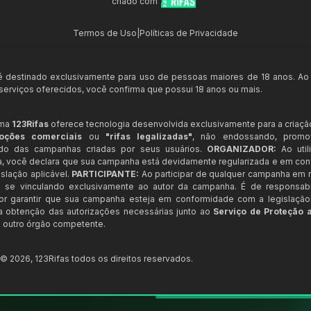
criado com
Termos de Uso
|
Políticas de Privacidade
 é destinado exclusivamente para uso de pessoas maiores de 18 anos. Ao
s serviços oferecidos, você confirma que possui 18 anos ou mais.
rma
123Rifas
oferece tecnologia desenvolvida exclusivamente para a criaçã
oções comerciais
ou
"rifas legalizadas"
, não endossando, prom
ndo das campanhas criadas por seus usuários.
ORGANIZADOR:
Ao util
a, você declara que sua campanha está devidamente regularizada e em co
slação aplicável.
PARTICIPANTE:
Ao participar de qualquer campanha em n
 se vinculando exclusivamente ao autor da campanha. É de responsab
or garantir que sua campanha esteja em conformidade com a legislação b
 a obtenção das autorizações necessárias junto ao
Serviço de Proteção 
 outro órgão competente.
t ©
2026
,
123Rifas
todos os direitos reservados.