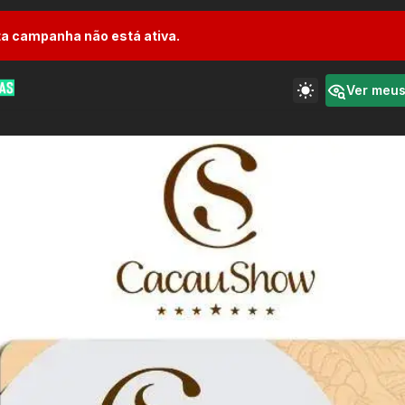
a campanha não está ativa.
Ver meu