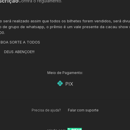
scrição
Confira o regulamento.
io será realizado assim que todos os bilhetes forem vendidos, será div
o de grupo de whatsapp, o prêmio é um vale presente da cacau show 
00.
SORTE A TODOS
 ABENÇOE!!!
Meio de Pagamento:
PIX
Precisa de ajuda?
Falar com suporte