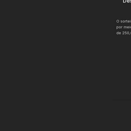
De
O sorte
por mei
de 250,
BOA 
DEUS