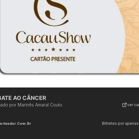
ATE AO CÂNCER
zado por
Marinês Amaral Couto
ver c
Bilhetes por apenas
orteador.com.br