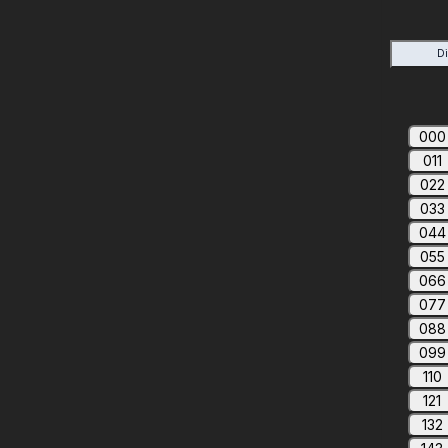
D
000
011
022
033
044
055
066
077
088
099
110
121
132