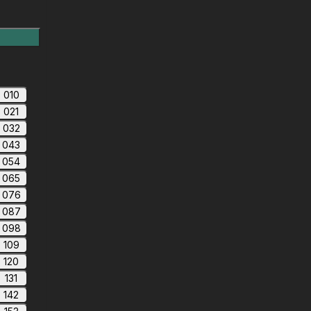
010
021
032
043
054
065
076
087
098
109
120
131
142