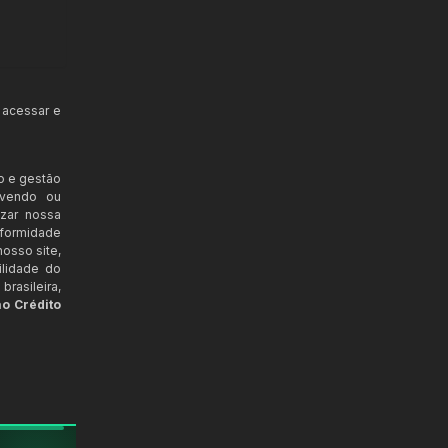
 acessar e
o e gestão
ovendo ou
izar nossa
nformidade
osso site,
ilidade do
rasileira,
ao Crédito