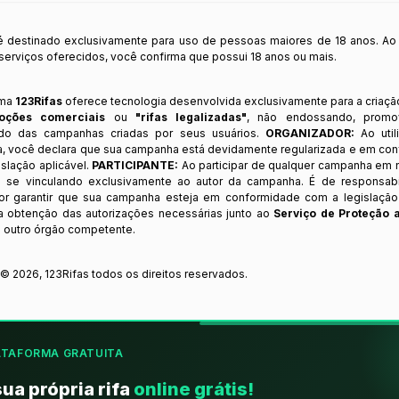
 é destinado exclusivamente para uso de pessoas maiores de 18 anos. Ao
s serviços oferecidos, você confirma que possui 18 anos ou mais.
rma
123Rifas
oferece tecnologia desenvolvida exclusivamente para a criaçã
oções comerciais
ou
"rifas legalizadas"
, não endossando, prom
ndo das campanhas criadas por seus usuários.
ORGANIZADOR:
Ao util
a, você declara que sua campanha está devidamente regularizada e em co
slação aplicável.
PARTICIPANTE:
Ao participar de qualquer campanha em n
 se vinculando exclusivamente ao autor da campanha. É de responsab
or garantir que sua campanha esteja em conformidade com a legislação b
 a obtenção das autorizações necessárias junto ao
Serviço de Proteção 
 outro órgão competente.
t ©
2026
,
123Rifas
todos os direitos reservados.
ATAFORMA GRATUITA
sua própria rifa
online grátis!