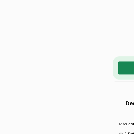
De
✅
As co
📅 A Da