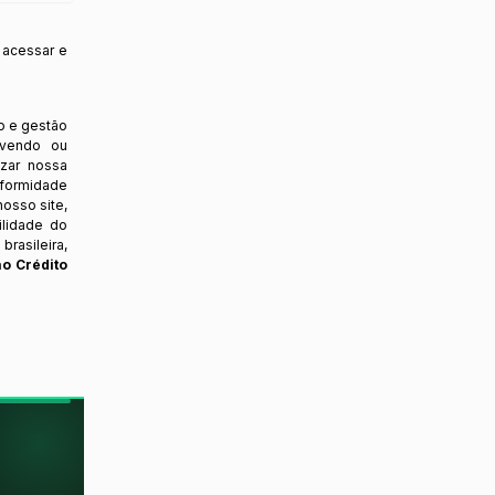
 acessar e
o e gestão
ovendo ou
izar nossa
nformidade
osso site,
ilidade do
rasileira,
ao Crédito