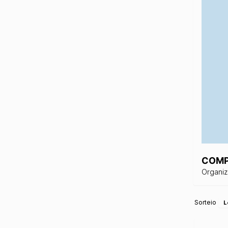
COMP
Organi
Sorteio
L