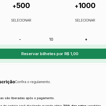
500
1000
+
+
SELECIONAR
SELECIONAR
-
+
Reservar bilhetes por R$ 1,00
scrição
Confira o regulamento.
tas são liberadas após o pagamento.
ta do sorteio será divulgado quando obter
70% das cotas
vendidas.