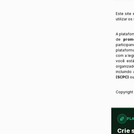
Este site
utilizar o
A platafo
de
prom
participa
plataform
com a legi
você está
organizad
incluindo
(SCPC)
ou
Copyrigh
PL
Crie 