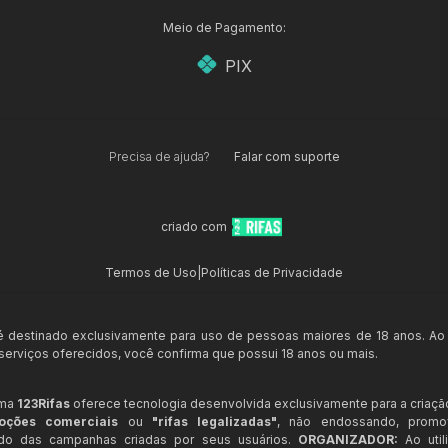
Meio de Pagamento:
PIX
Precisa de ajuda?
Falar com suporte
criado com
Termos de Uso
|
Políticas de Privacidade
 é destinado exclusivamente para uso de pessoas maiores de 18 anos. Ao
s serviços oferecidos, você confirma que possui 18 anos ou mais.
rma
123Rifas
oferece tecnologia desenvolvida exclusivamente para a criaçã
oções comerciais
ou
"rifas legalizadas"
, não endossando, prom
ndo das campanhas criadas por seus usuários.
ORGANIZADOR:
Ao util