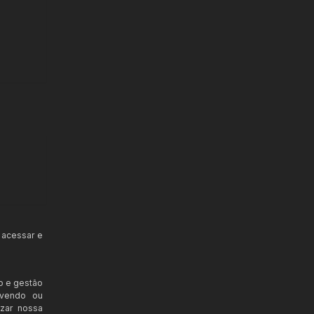
 acessar e
o e gestão
ovendo ou
izar nossa