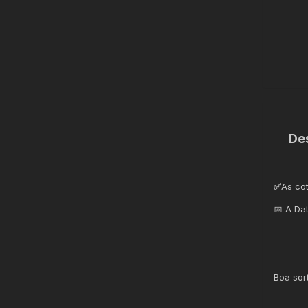
De
✅
As co
📅 A Da
Boa sor