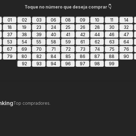
Toque no número que deseja comprar 👇
01
02
03
06
08
09
10
11
14
18
19
23
24
25
26
28
30
32
37
38
39
40
41
42
44
46
47
53
54
55
58
59
61
62
63
64
67
69
70
71
72
73
74
75
76
79
80
82
84
85
86
87
88
90
92
93
94
96
97
98
99
nking
Top compradores.