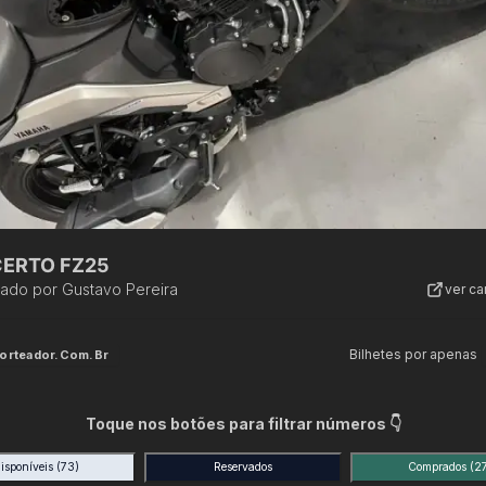
ERTO FZ25
zado por
Gustavo Pereira
ver c
Bilhetes por apenas
orteador.com.br
Toque nos botões para filtrar números 👇
isponíveis
(73)
Reservados
Comprados
(2