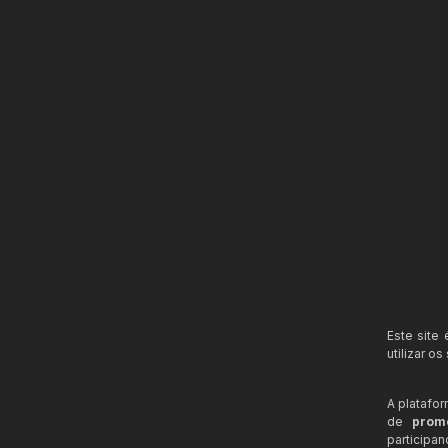
Este site
utilizar o
A platafo
de
prom
participa