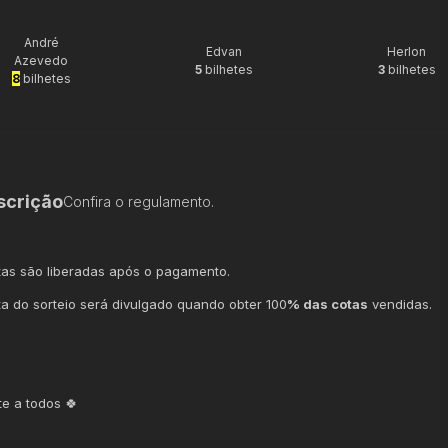
André
Edvan
Herlon
Azevedo
5
bilhetes
3
bilhetes
8
bilhetes
scrição
Confira o regulamento.
tas são liberadas após o pagamento.
ta do sorteio será divulgado quando obter 100
% das cotas
vendidas.
te a todos 🍀