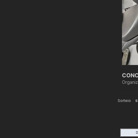
CONC
Organi
Sorteio
S
D