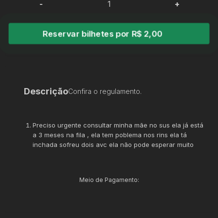
-
+
Reservar bilhetes por R$ 2,00
Descrição
Confira o regulamento.
Preciso urgente consultar minha mãe no sus ela já está
a 3 meses na fila , ela tem poblema nos rins ela tá
inchada sofreu dois avc ela não pode esperar muito
Meio de Pagamento: