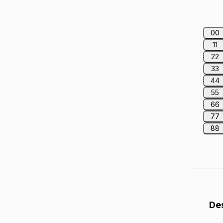
00
11
22
33
44
55
66
77
88
De