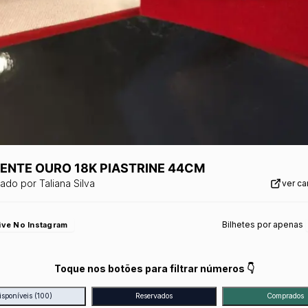
ENTE OURO 18K PIASTRINE 44CM
zado por
Taliana Silva
ver c
Bilhetes por apenas
ive No Instagram
Toque nos botões para filtrar números 👇
isponíveis
(100)
Reservados
Comprados