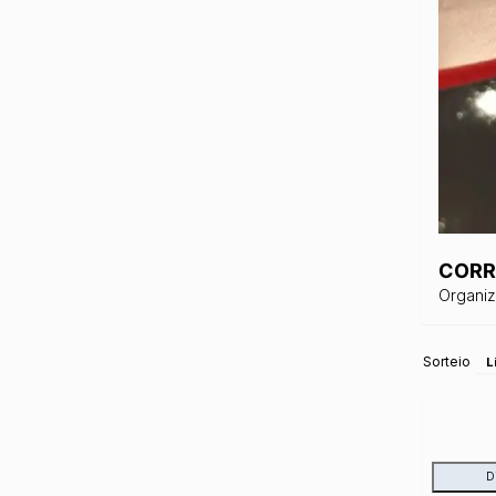
CORR
Organi
Sorteio
L
D