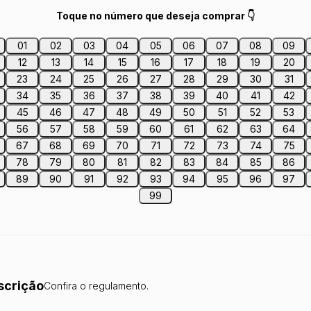
Toque no número que deseja comprar 👇
01
02
03
04
05
06
07
08
09
12
13
14
15
16
17
18
19
20
23
24
25
26
27
28
29
30
31
34
35
36
37
38
39
40
41
42
45
46
47
48
49
50
51
52
53
56
57
58
59
60
61
62
63
64
67
68
69
70
71
72
73
74
75
78
79
80
81
82
83
84
85
86
89
90
91
92
93
94
95
96
97
99
scrição
Confira o regulamento.