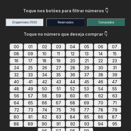
Toque nos botões para filtrar números 👇
Disponíveis
(100)
Reservados
Comprados
Toque no número que deseja comprar 👇
00
01
02
03
04
05
06
07
08
09
10
11
12
13
14
15
16
17
18
19
20
21
22
23
24
25
26
27
28
29
30
31
32
33
34
35
36
37
38
39
40
41
42
43
44
45
46
47
48
49
50
51
52
53
54
55
56
57
58
59
60
61
62
63
64
65
66
67
68
69
70
71
72
73
74
75
76
77
78
79
80
81
82
83
84
85
86
87
88
89
90
91
92
93
94
95
96
97
98
99