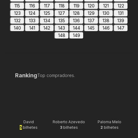
115
116
117
118
119
120
121
122
123
124
125
127
128
129
130
131
132
133
134
135
136
137
138
139
140
141
142
143
144
145
146
147
148
149
Ranking
Top compradores.
David
Roberto Azevedo
Paloma Melo
5
bilhetes
3
bilhetes
2
bilhetes