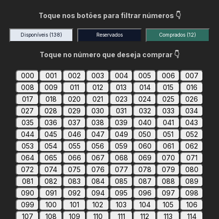
Toque nos botões para filtrar números 👇
Disponíveis
(138)
Reservados
Comprados
(12)
Toque no número que deseja comprar 👇
000
001
002
003
004
005
006
007
008
009
011
012
013
014
015
016
017
018
020
021
023
024
025
026
027
028
029
030
031
032
033
034
035
036
037
038
039
040
041
043
044
045
046
047
049
050
051
052
053
054
055
056
059
060
061
062
064
065
066
067
068
069
070
071
072
074
075
076
077
078
079
080
081
082
083
084
085
087
088
089
090
091
092
094
095
096
097
098
099
100
101
102
103
104
105
106
107
108
109
110
111
112
113
114