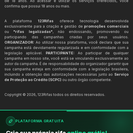
de 18 anos. Ao acessar e utilizar os serviços oferecidos, você
confirma que possui 18 anos ou mais.
A plataforma
123Rifas
oferece tecnologia desenvolvida
exclusivamente para a criação e gestão de
promoções comerciais
ou
"rifas legalizadas"
, não endossando, promovendo ou
participando das campanhas criadas por seus usuários.
ORGANIZADOR:
Ao utilizar nossa plataforma, você declara que sua
campanha está devidamente regularizada e em conformidade com a
legislação aplicável.
PARTICIPANTE:
Ao participar de qualquer
campanha em nosso site, você está se vinculando exclusivamente ao
autor da campanha. É de responsabilidade do organizador garantir que
sua campanha esteja em conformidade com a legislação brasileira,
incluindo a obtenção das autorizações necessárias junto ao
Serviço
de Proteção ao Crédito (SCPC)
ou outro órgão competente.
Copyright ©
2026
,
123Rifas
todos os direitos reservados.
PLATAFORMA GRATUITA
Crie sua própria rifa
online grátis!