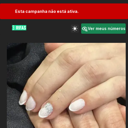
Esta campanha não está ativa.
Ver meus números