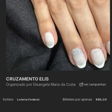
CRUZAMENTO ELIS
Organizado por
Elisangela Maria da Costa
ver campanhas
Sorteio
Bilhetes por apenas
Loteria Federal
R$5,00