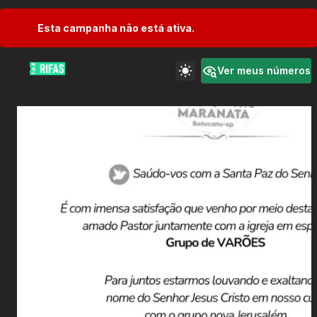
Esta campanha não está ativa.
Ver meus números