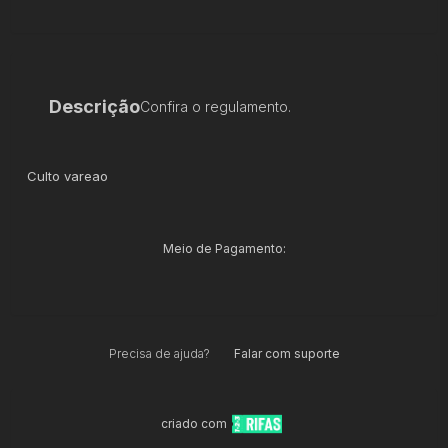
Descrição
Confira o regulamento.
Culto vareao
Meio de Pagamento:
Precisa de ajuda?
Falar com suporte
criado com