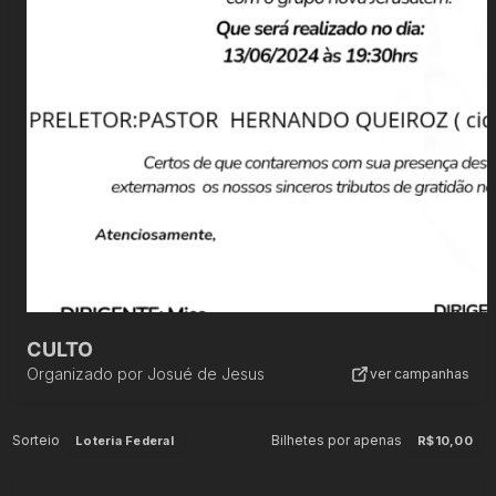
CULTO
Organizado por
Josué de Jesus
ver campanhas
Sorteio
Bilhetes por apenas
Loteria Federal
R$10,00