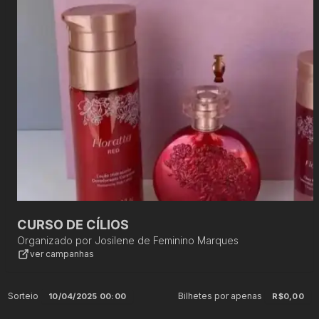
CURSO DE CÍLIOS
Organizado por
Josilene de Feminino Marques
ver campanhas
Sorteio
Bilhetes por apenas
10/04/2025 00:00
R$0,00