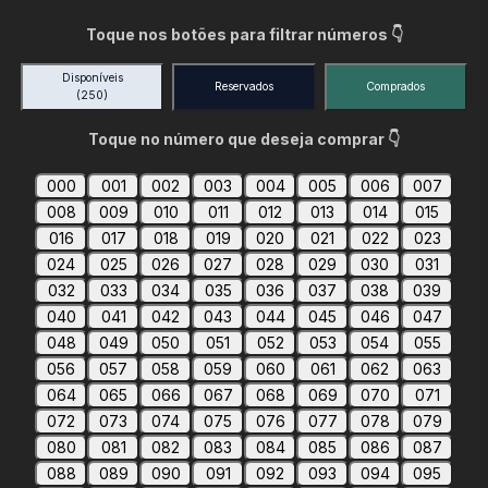
Toque nos botões para filtrar números 👇
Disponíveis
Reservados
Comprados
(250)
Toque no número que deseja comprar 👇
000
001
002
003
004
005
006
007
008
009
010
011
012
013
014
015
016
017
018
019
020
021
022
023
024
025
026
027
028
029
030
031
032
033
034
035
036
037
038
039
040
041
042
043
044
045
046
047
048
049
050
051
052
053
054
055
056
057
058
059
060
061
062
063
064
065
066
067
068
069
070
071
072
073
074
075
076
077
078
079
080
081
082
083
084
085
086
087
088
089
090
091
092
093
094
095