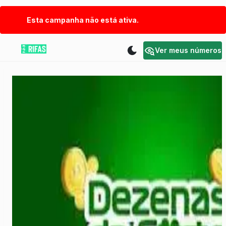
Esta campanha não está ativa.
Ver meus números