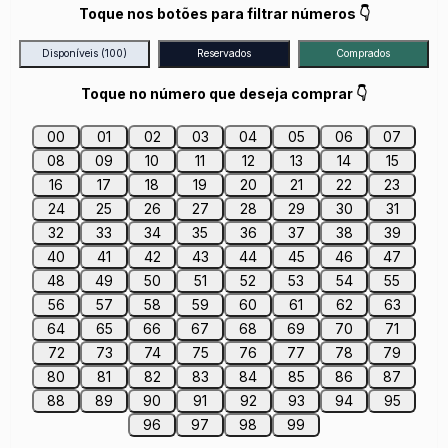
Toque nos botões para filtrar números 👇
Disponíveis
(100)
Reservados
Comprados
Toque no número que deseja comprar 👇
00
01
02
03
04
05
06
07
08
09
10
11
12
13
14
15
16
17
18
19
20
21
22
23
24
25
26
27
28
29
30
31
32
33
34
35
36
37
38
39
40
41
42
43
44
45
46
47
48
49
50
51
52
53
54
55
56
57
58
59
60
61
62
63
64
65
66
67
68
69
70
71
72
73
74
75
76
77
78
79
80
81
82
83
84
85
86
87
88
89
90
91
92
93
94
95
96
97
98
99